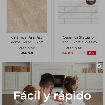
Impermeabilizantes
Techos
Maderas
Cerámica Para Piso
Ceramica Statuario
Roma Beige Lux "a"
Deco Lux "a" 31x59 Cm
50x50 Cm
9,9
8,4
USD
USD
USD
9,9
15
