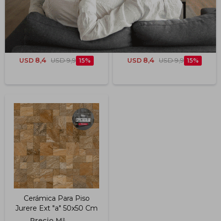
Cerámica Para Piso
Cerámica Para Piso
Roma Gray Lux "a"
Statuario Lux "a" 31x59
50x50 Cm
Cm
8,4
8,4
USD
USD
9,9
15
USD
USD
9,9
15
Cerámica Para Piso
Jurere Ext "a" 50x50 Cm