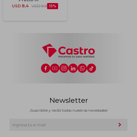
8,4
USD
USD
9,9
15






Newsletter
¡Suscribite y recibí todas nuestras novedades!