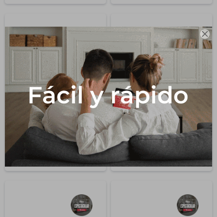

Sofá 2 Cuerpos Modelo
Sofá 2 Cuerpos Modelo
Chandon Marrón
Chandon Gris
1.096,5
1.096,5
USD
USD
1.290,0
USD
USD
1.290,0
15
15