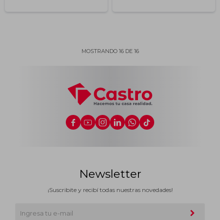
MOSTRANDO
16
DE
16






Newsletter
¡Suscribite y recibí todas nuestras novedades!