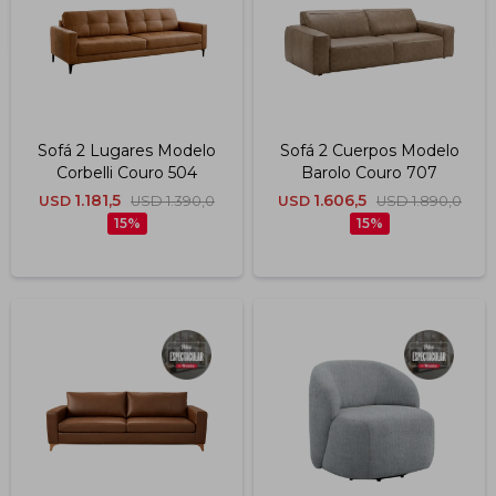
Sofá 2 Lugares Modelo
Sofá 2 Cuerpos Modelo
Corbelli Couro 504
Barolo Couro 707
1.181,5
1.606,5
USD
USD
1.390,0
USD
USD
1.890,0
15
15