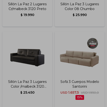
Sillón La Paz 2 Lugares
Sillón La Paz 3 Lugares
Cr/malbeck 3120 Preto
Color 08 Chumbo
19.990
25.990
$
$
Sillón La Paz 3 Lugares
Sofá 3 Cuerpos Modelo
Color /malbeck 3120
Santorini
Preto
25.450
1.657,5
$
USD
USD
1.950,0
15