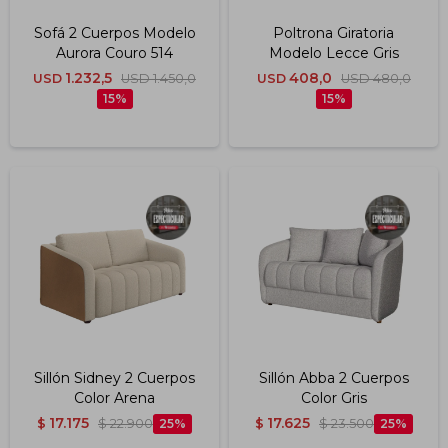
Sofá 2 Cuerpos Modelo
Poltrona Giratoria
Aurora Couro 514
Modelo Lecce Gris
1.232,5
408,0
USD
USD
1.450,0
USD
USD
480,0
15
15
Sillón Sidney 2 Cuerpos
Sillón Abba 2 Cuerpos
Color Arena
Color Gris
17.175
17.625
$
$
22.900
25
$
$
23.500
25