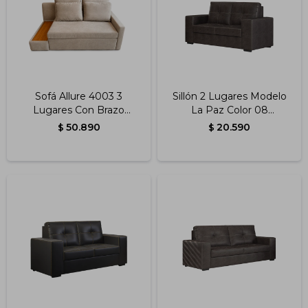
Impermeabilizantes
Techos
Maderas
Sofá Allure 4003 3
Sillón 2 Lugares Modelo
Lugares Con Brazo
La Paz Color 08
Esquinero Color Beige
Chumbo
50.890
20.590
$
$