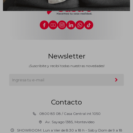
Impermeabilizantes
Techos






Maderas
Newsletter
¡Suscribite y recibí todas nuestras novedades!
Contacto
0800 83 08 / Casa Central int 1050
Av. Sayago 1385, Montevideo
SHOWROOM: Lun a Vier de 8:30 a 18 h - Sáb y Dom de 9 a 18