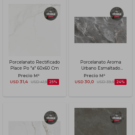
Porcelanato Rectificado
Porcelanato Aroma
Place Po "a" 60x60 Cm
Urbano Esmaltado
Polido "a" 49x99 Cm
31,4
30,0
USD
USD
41,9
25
USD
USD
39,9
24