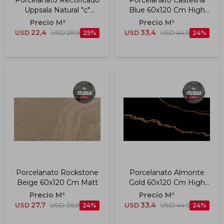
Porcelanato Rectificado
Porcelanato Castelina
Uppsala Natural "c"
Blue 60x120 Cm High
19,5x119,5 Cm
Gloss
22,4
33,4
USD
USD
29,9
25
USD
USD
44,5
24
Porcelanato Rockstone
Porcelanato Almonte
Beige 60x120 Cm Matt
Gold 60x120 Cm High
Gloss
27,7
33,4
USD
USD
36,9
24
USD
USD
44,5
24