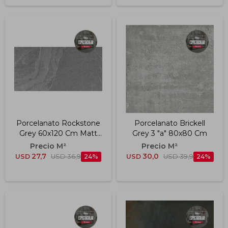
Porcelanato Rockstone
Porcelanato Brickell
Grey 60x120 Cm Matt
Grey 3 "a" 80x80 Cm
R11
27,7
30,0
USD
USD
36,9
24
USD
USD
39,9
24