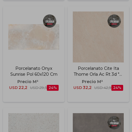
Porcelanato Onyx
Porcelanato Cite Ita
Sunrise Pol 60x120 Cm
Thome Orla Ac Rt 3d "a"
90x90 Cm 10mm
22,2
32,2
USD
USD
29,5
24
USD
USD
42,9
24