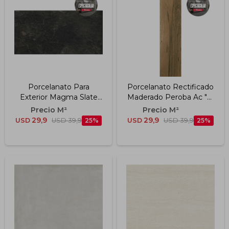
Porcelanato Para
Porcelanato Rectificado
Exterior Magma Slate
Maderado Peroba Ac "a"
"a" 60x120 Cm
19.7x120 Cm
29,9
29,9
USD
USD
39,9
25
USD
USD
39,9
25