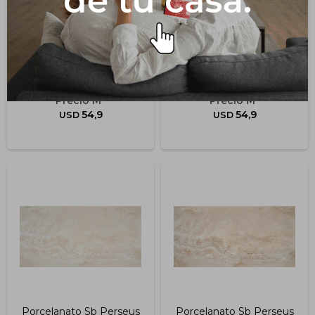
Porcelanato Miller Beige
Porcelanato Miller
Mt Rt "a" 60x120 Cm
Natural Mt Rt "a" 60x120
Cm
54,9
54,9
USD
USD
Porcelanato Sb Perseus
Porcelanato Sb Perseus