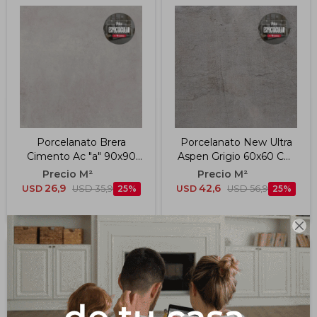
Porcelanato Brera
Porcelanato New Ultra
Cimento Ac "a" 90x90
Aspen Grigio 60x60 Cm
Cm
X 2cm
26,9
42,6
USD
USD
35,9
25
USD
USD
56,9
25
