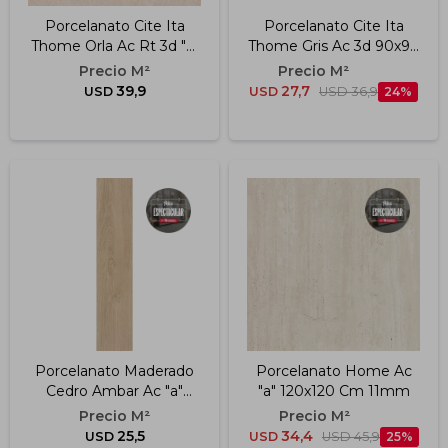
Porcelanato Cite Ita
Porcelanato Cite Ita
Thome Orla Ac Rt 3d "a"
Thome Gris Ac 3d 90x90
90x90 Cm 8.5mm
Cm
39,9
27,7
USD
USD
USD
36,9
24
Porcelanato Maderado
Porcelanato Home Ac
Cedro Ambar Ac "a"
"a" 120x120 Cm 11mm
19x90 Cm
25,5
34,4
USD
USD
USD
45,9
25