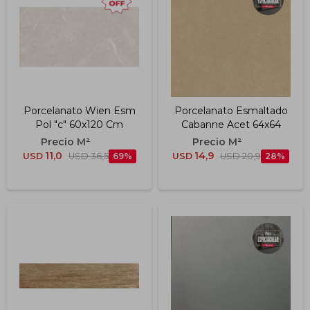
Impermeabilizantes
Techos
Maderas
Porcelanato Wien Esm
Porcelanato Esmaltado
Pol "c" 60x120 Cm
Cabanne Acet 64x64
11,0
14,9
USD
USD
36,5
69
USD
USD
20,9
28