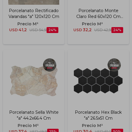
Porcelanato Rectificado
Porcelanato Monte
Varandas "a" 120x120 Cm
Claro Red 60x120 Cm
Pol
41,2
32,2
USD
USD
54,9
24
USD
USD
42,9
24
Porcelanato Sella White
Porcelanato Hex Black
"a" 44.2x66.4 Cm
"a" 26.5x51 Cm
37,4
30,4
USD
USD
49,9
25
USD
USD
61,0
50