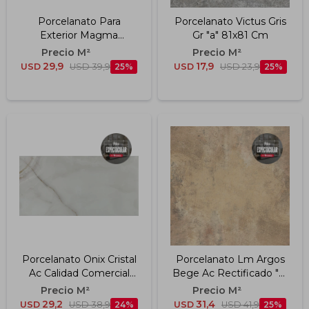
Porcelanato Para
Porcelanato Victus Gris
Exterior Magma
Gr "a" 81x81 Cm
Terracota Ext. "a" 60x120
Cm
29,9
17,9
USD
USD
39,9
25
USD
USD
23,9
25
Porcelanato Onix Cristal
Porcelanato Lm Argos
Ac Calidad Comercial
Bege Ac Rectificado "a"
60x120 Cm
90x90 Cm
29,2
31,4
USD
USD
38,9
24
USD
USD
41,9
25