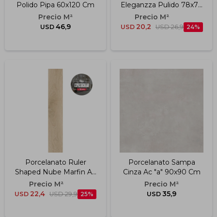
Polido Pipa 60x120 Cm
Eleganzza Pulido 78x78
Cm
46,9
20,2
USD
USD
USD
26,9
24
Porcelanato Ruler
Porcelanato Sampa
Shaped Nube Marfin Ac
Cinza Ac "a" 90x90 Cm
Rt "a" 20x120 Cm
22,4
35,9
USD
USD
29,9
25
USD