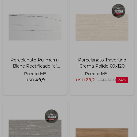
Porcelanato Pul.marmi
Porcelanato Travertino
Blanc Rectificado "a"
Crema Polido 60x120
59x119 Cm
Cm
49,9
29,2
USD
USD
USD
38,9
24