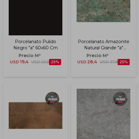
Porcelanato Pulido
Porcelanato Amazonite
Negro "a" 60x60 Cm
Natural Grande "a"
60x120 Cm
19,4
28,4
USD
USD
25,9
25
USD
USD
37,9
25