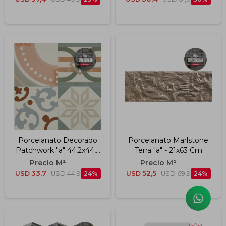
Porcelanato Decorado
Porcelanato Marlstone
Patchwork "a" 44,2x44,2
Terra "a" - 21x63 Cm
Cm
33,7
52,5
USD
USD
44,9
24
USD
USD
69,9
24