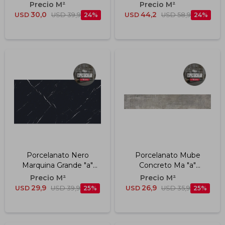
Polido "a" 49x99 Cm
Cm
30,0
44,2
USD
USD
39,9
24
USD
USD
58,9
24
Porcelanato Nero
Porcelanato Mube
Marquina Grande "a"
Concreto Ma "a"
60x120 Cm
19.7x120 Cm
29,9
26,9
USD
USD
39,9
25
USD
USD
35,9
25