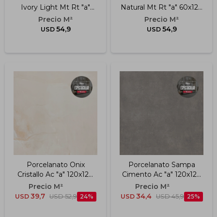
Ivory Light Mt Rt "a"
Natural Mt Rt "a" 60x120
60x120 Cm
Cm
54,9
54,9
USD
USD
Porcelanato Onix
Porcelanato Sampa
Cristallo Ac "a" 120x120
Cimento Ac "a" 120x120
Cm 11mm
Cm 11mm
39,7
34,4
USD
USD
52,9
24
USD
USD
45,9
25