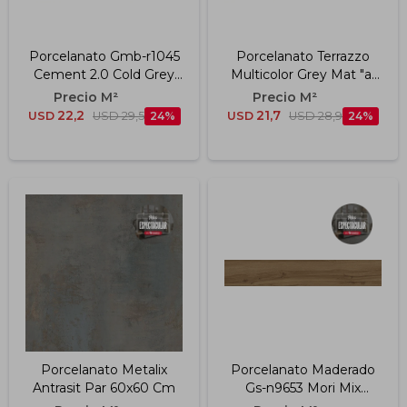
Porcelanato Gmb-r1045
Porcelanato Terrazzo
Cement 2.0 Cold Grey
Multicolor Grey Mat "a"
"a" 60x120 Cm
60x120 Cm
22,2
21,7
USD
USD
29,5
24
USD
USD
28,9
24
Porcelanato Metalix
Porcelanato Maderado
Antrasit Par 60x60 Cm
Gs-n9653 Mori Mix
20x120 Cm