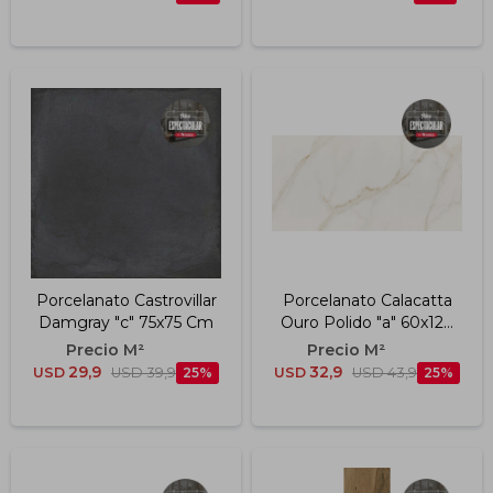
Porcelanato Castrovillar
Porcelanato Calacatta
Damgray "c" 75x75 Cm
Ouro Polido "a" 60x120
Cm
29,9
32,9
USD
USD
39,9
25
USD
USD
43,9
25