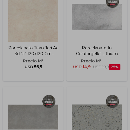
Porcelanato Titan Jeri Ac
Porcelanato In
3d "a" 120x120 Cm
Ceraforgelkt Lithium
8.5mm
4500-0281-2 29.8x60
Cm
56,5
14,9
USD
USD
USD
19,9
25