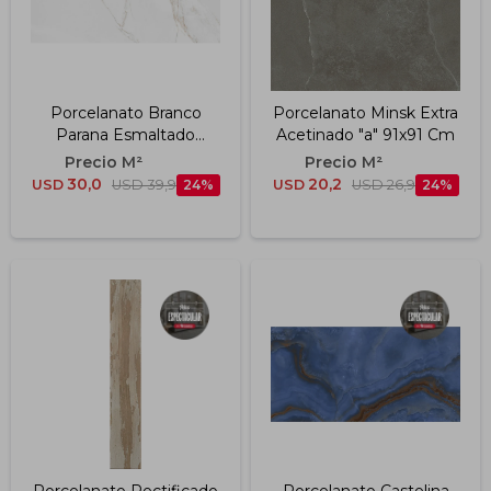
Porcelanato Branco
Porcelanato Minsk Extra
Parana Esmaltado
Acetinado "a" 91x91 Cm
Polido "a" 49x99 Cm
30,0
20,2
USD
USD
39,9
24
USD
USD
26,9
24