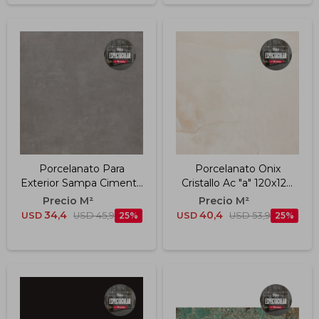
Porcelanato Para
Porcelanato Onix
Exterior Sampa Cimento
Cristallo Ac "a" 120x120
"a" 120x120 Cm 11mm
8.5mm
34,4
40,4
USD
USD
45,9
25
USD
USD
53,9
25