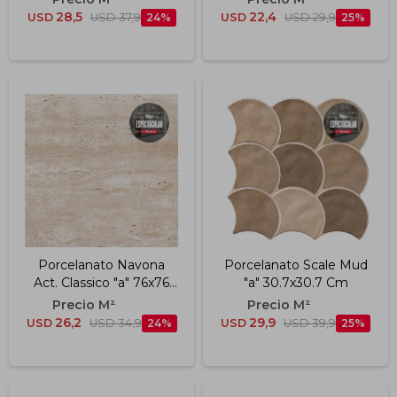
28,5
22,4
USD
USD
37,9
24
USD
USD
29,9
25
Porcelanato Navona
Porcelanato Scale Mud
Act. Classico "a" 76x76
"a" 30.7x30.7 Cm
Cm
26,2
29,9
USD
USD
34,9
24
USD
USD
39,9
25