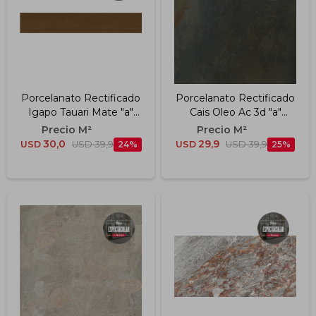
Porcelanato Rectificado
Porcelanato Rectificado
Igapo Tauari Mate "a"
Cais Oleo Ac 3d "a"
19.7x120 Cm
90x90 Cm
30,0
29,9
USD
USD
39,9
24
USD
USD
39,9
25