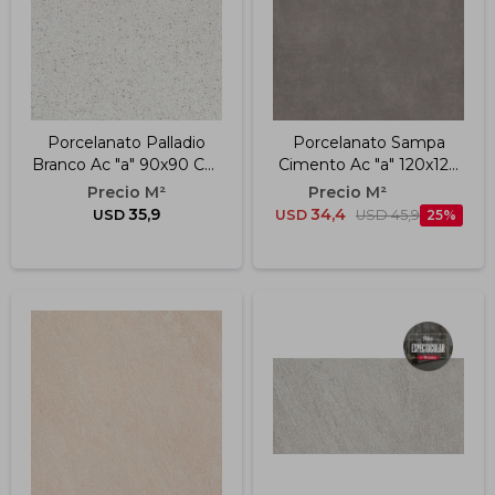
Porcelanato Palladio
Porcelanato Sampa
Branco Ac "a" 90x90 Cm
Cimento Ac "a" 120x120
8.5mm
Cm 8.5mm
35,9
34,4
USD
USD
USD
45,9
25