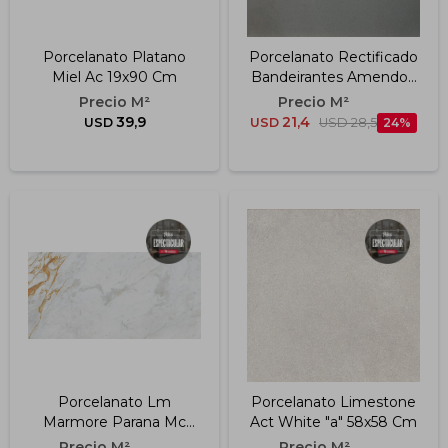
Porcelanato Platano
Porcelanato Rectificado
Miel Ac 19x90 Cm
Bandeirantes Amendoa
Esm Para Exterior "a"
60x60 Cm
39,9
21,4
USD
USD
USD
28,5
24
Porcelanato Lm
Porcelanato Limestone
Marmore Parana Mc
Act White "a" 58x58 Cm
60x120 Cm