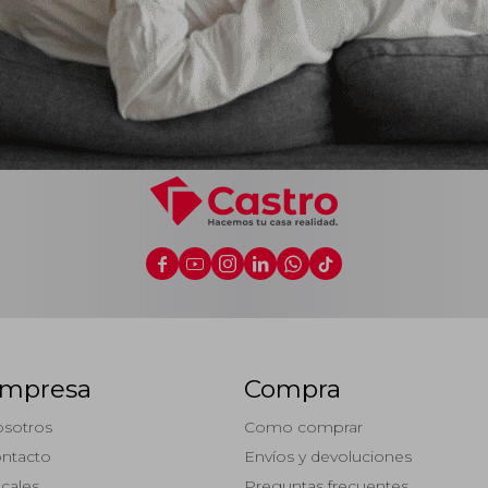






mpresa
Compra
sotros
Como comprar
ntacto
Envíos y devoluciones
cales
Preguntas frecuentes