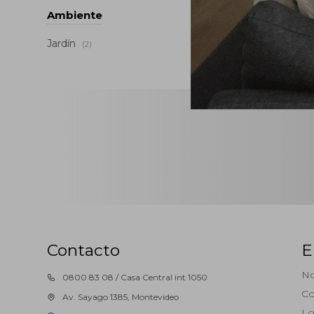
Ambiente
Jardín
(2)
Contacto
E
No
0800 83 08 / Casa Central int 1050
Co
Av. Sayago 1385, Montevideo
Lo