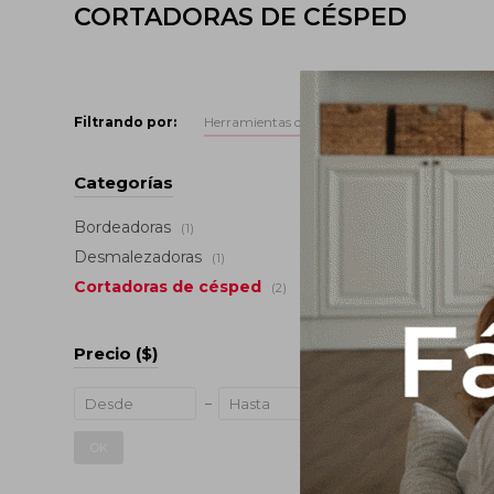
CORTADORAS DE CÉSPED
Filtrando por:
Herramientas de jardín
Cortadoras de c
Categorías
Bordeadoras
(1)
Desmalezadoras
(1)
Cortadoras de césped
(2)
Precio
($)
Cortador
1600 W
OK
US