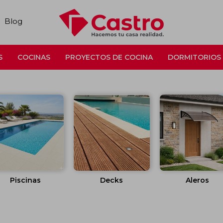
Blog
S
COCINAS
PROYECTOS DE COCINA
DORMITORIOS
Piscinas
Decks
Aleros