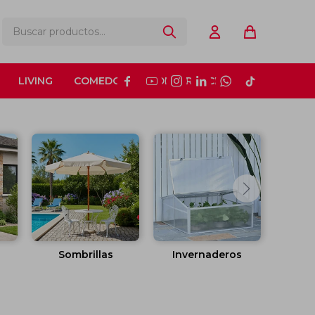
LIVING
COMEDOR
CONSTRUCCIÓN






Sombrillas
Invernaderos
G