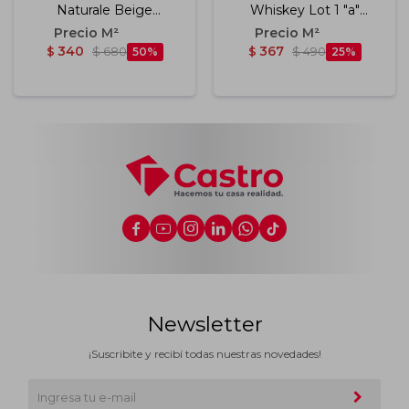
Naturale Beige
Whiskey Lot 1 "a"
Rectificado "a" 15x90
15.4x60 Habitare
Cm
340
367
$
$
680
50
$
$
490
25






Newsletter
¡Suscribite y recibí todas nuestras novedades!