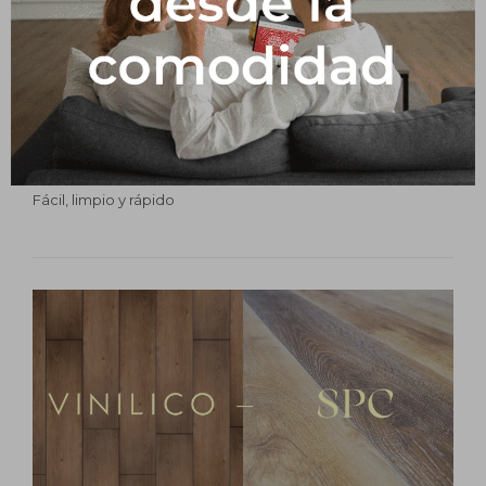
PLACAS DE PVC: una opción para
renovar en poco tiempo
Publicado en:
Construcción
Decoración
25
jun
2025
Hogar
Paredes
Fácil, limpio y rápido