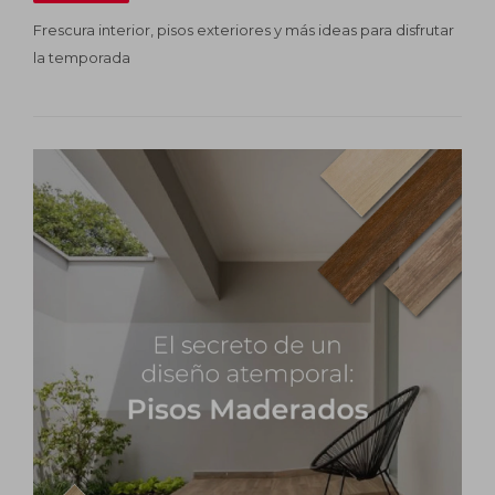
Frescura interior, pisos exteriores y más ideas para disfrutar
Impermeabilizantes
la temporada
Techos
Maderas