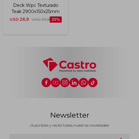
Deck Wpc Texturado
Teak 2900x150x25mm
26,9
USD
USD
35,9
25






Newsletter
¡Suscribite y recibí todas nuestras novedades!