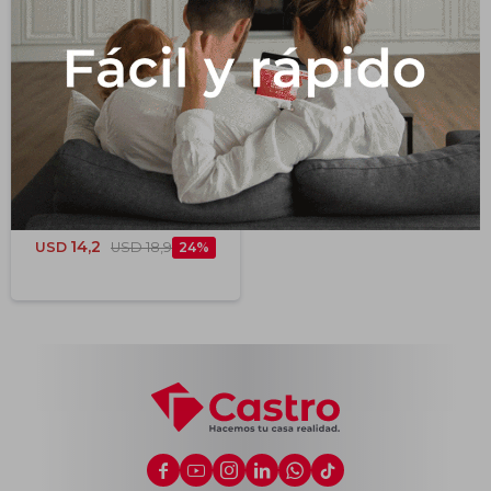
Impermeabilizantes
Techos
Maderas
Piso Vinilico Maderado
Modelo J2853 -
152x914x2x0,07 Mm
14,2
USD
USD
18,9
24





