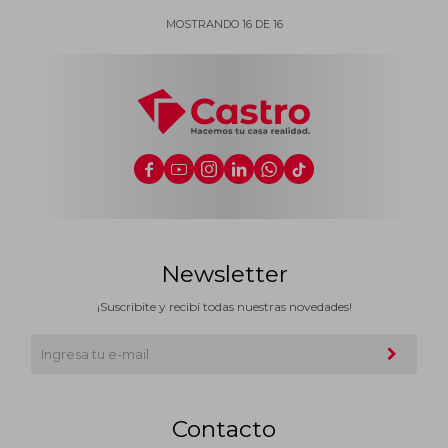
MOSTRANDO
16
DE
16






Newsletter
¡Suscribite y recibí todas nuestras novedades!
Contacto