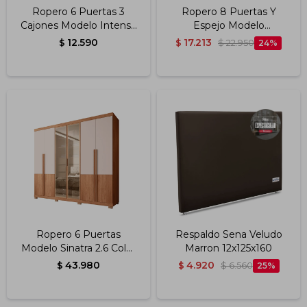
Ropero 6 Puertas 3
Ropero 8 Puertas Y
Cajones Modelo Intense
Espejo Modelo
1.5 Color Freijo
Magnatto 2.4 Color
12.590
17.213
$
$
$
22.950
24
Freijo/off White
Ropero 6 Puertas
Respaldo Sena Veludo
Modelo Sinatra 2.6 Color
Marron 12x125x160
Freijo/off White
43.980
4.920
$
$
$
6.560
25