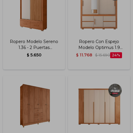
Impermeabilizantes
Techos
Maderas
Ropero Modelo Sereno
Ropero Con Espejo
1.36 - 2 Puertas
Modelo Optimus 1.9
Corredizas Y 2 Cajones
Color Freijo/off White
5.650
11.768
$
$
$
15.690
24
Color Freijo Ripado/off
White