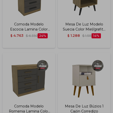
Comoda Modelo
Mesa De Luz Modelo
Escocia Lamina Color
Suecia Color Miel/grafite
Mel/grafite Intenso
Intenso
4.763
1.288
$
$
6.350
24
$
$
1.515
14
Comoda Modelo
Mesa De Luz Búzios 1
Romenia Lamina Color
Cajón Corredizo