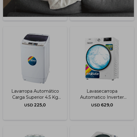
Bomba
539,0
230,0
USD
USD
Lavarropa Automático
Lavasecarropa
Carga Superior 4.5 Kg
Automatico Inverter
Sin Bomba
Carga Frontal 10,5 Kg
225,0
629,0
USD
USD