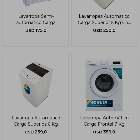
Lavarropa Semi-
Lavarropas Automatico
automático Carga
Carga Superior 5 Kg Con
Superior 4,5 Kg
Bomba
175,0
250,0
USD
USD
Lavarropa Automático
Lavarropa Automático
Carga Superios 6 Kg
Carga Frontal 7 Kg
Enxuta
259,0
359,0
USD
USD