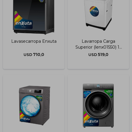
Impermeabilizantes
Techos
Maderas
Lavasecarropa Enxuta
Lavarropa Carga
Superior (lenx01550) 15
Kg.
710,0
519,0
USD
USD