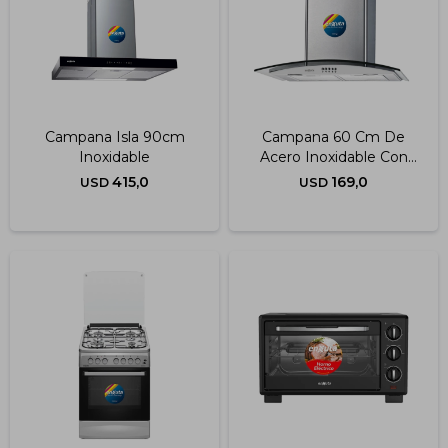
Campana Isla 90cm
Campana 60 Cm De
Inoxidable
Acero Inoxidable Con
Vidrio Y Extracción De
415,0
169,0
USD
USD
750 M3/h