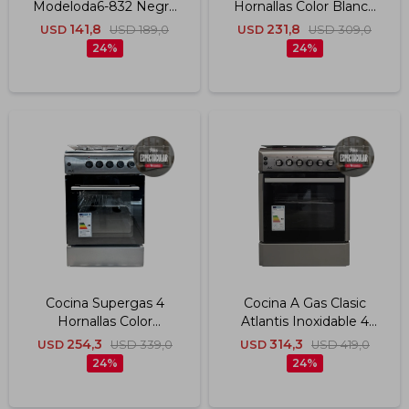
Modeloda6-832 Negro
Hornallas Color Blanco
60 Cm Jlc
Jlc
141,8
231,8
USD
USD
189,0
USD
USD
309,0
24
24
Cocina Supergas 4
Cocina A Gas Clasic
Hornallas Color
Atlantis Inoxidable 4
Inoxidable Jlc
Hornallas Jlc
254,3
314,3
USD
USD
339,0
USD
USD
419,0
24
24