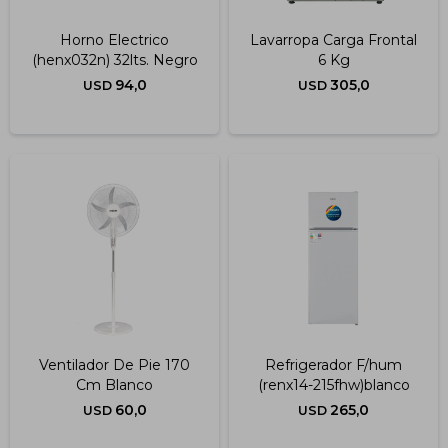
Horno Electrico
Lavarropa Carga Frontal
(henx032n) 32lts. Negro
6 Kg
94,0
305,0
USD
USD
Ventilador De Pie 170
Refrigerador F/hum
Cm Blanco
(renx14-215fhw)blanco
60,0
265,0
USD
USD