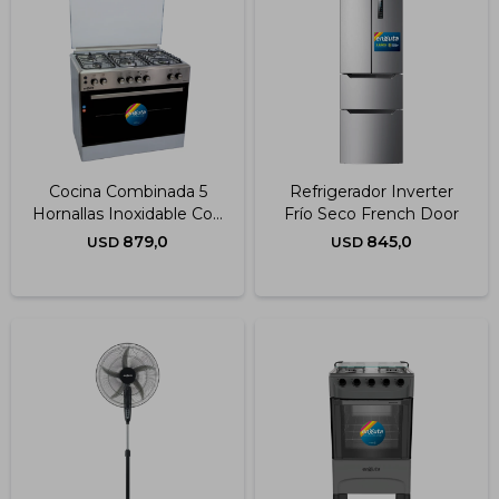
Cocina Combinada 5
Refrigerador Inverter
Hornallas Inoxidable Con
Frío Seco French Door
Convección
879,0
845,0
USD
USD