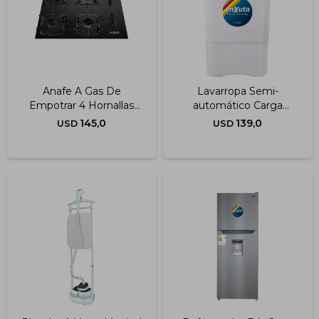
Anafe A Gas De
Lavarropa Semi-
Empotrar 4 Hornallas
automático Carga
Negro
Superior 5,5 Kg
145,0
139,0
USD
USD