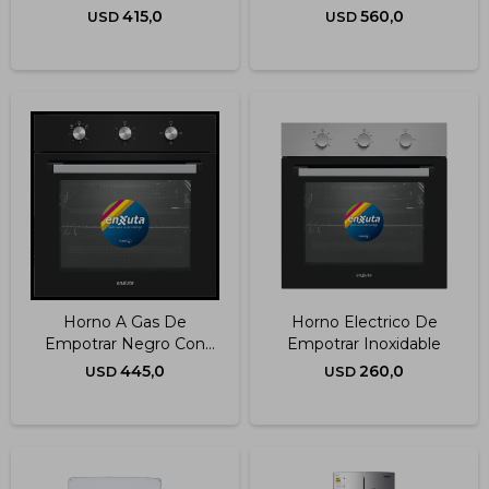
415,0
560,0
USD
USD
Horno A Gas De
Horno Electrico De
Empotrar Negro Con
Empotrar Inoxidable
Convección
445,0
260,0
USD
USD