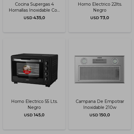
Cocina Supergas 4
Horno Electrico 22lts.
Hornallas Inoxidable Con
Negro
Termocupla 60x60 Cm
435,0
73,0
USD
USD
Horno Electrico 55 Lts.
Campana De Empotrar
Negro
Inoxidable 210w
145,0
150,0
USD
USD