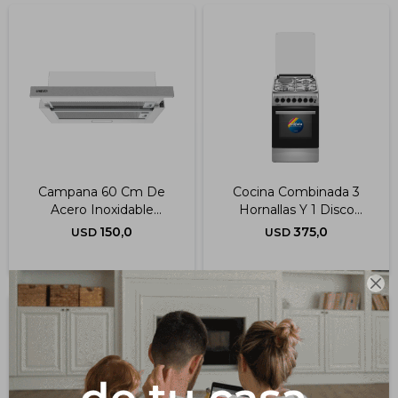
Campana 60 Cm De
Cocina Combinada 3
Acero Inoxidable
Hornallas Y 1 Disco
Telescopica Y Extracción
Eléctrico Acero
150,0
375,0
USD
USD
De 750 M3/h
Inoxidable 50x60 Cm
