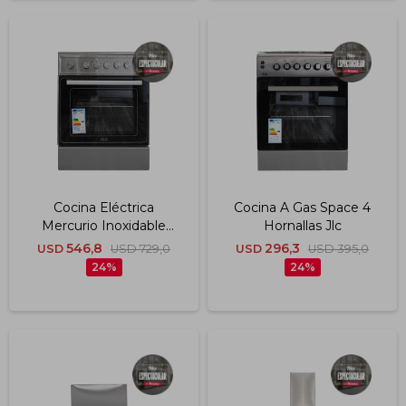
Cocina Eléctrica
Cocina A Gas Space 4
Mercurio Inoxidable
Hornallas Jlc
C/vitrocerámica Jlc
546,8
296,3
USD
USD
729,0
USD
USD
395,0
24
24