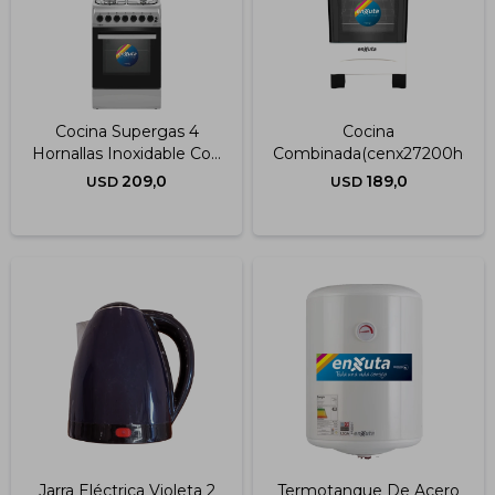
Cocina Supergas 4
Cocina
Hornallas Inoxidable Con
Combinada(cenx27200hew)4
Termocupla 50x60 Cm -
209,0
189,0
USD
USD
China
Jarra Eléctrica Violeta 2
Termotanque De Acero