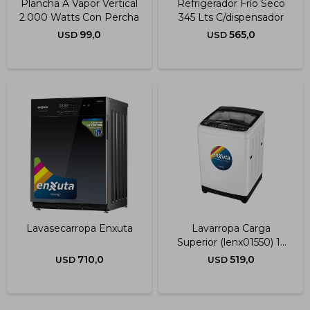
Plancha A Vapor Vertical
Refrigerador Frío Seco
2.000 Watts Con Percha
345 Lts C/dispensador
99,0
565,0
USD
USD
Lavasecarropa Enxuta
Lavarropa Carga
Superior (lenx01550) 15
Kg.
710,0
519,0
USD
USD