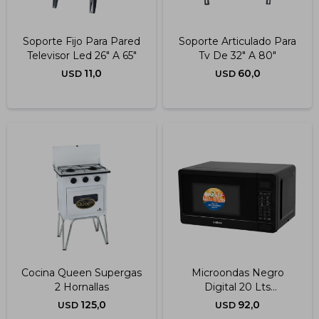
Soporte Fijo Para Pared
Soporte Articulado Para
Televisor Led 26" A 65"
Tv De 32" A 80"
11,0
60,0
USD
USD
Cocina Queen Supergas
Microondas Negro
2 Hornallas
Digital 20 Lts
(moenx0320dng)
125,0
92,0
USD
USD