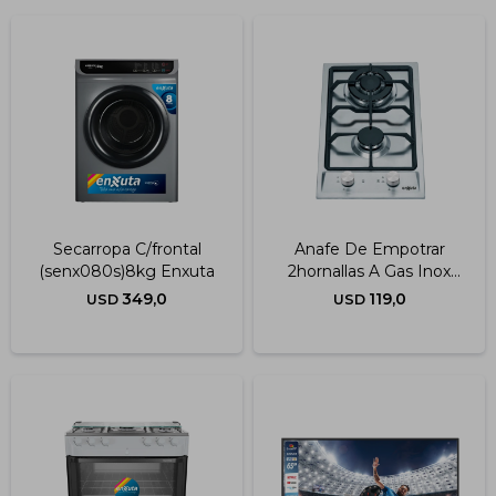
Secarropa C/frontal
Anafe De Empotrar
(senx080s)8kg Enxuta
2hornallas A Gas Inox
Enxuta
349,0
119,0
USD
USD