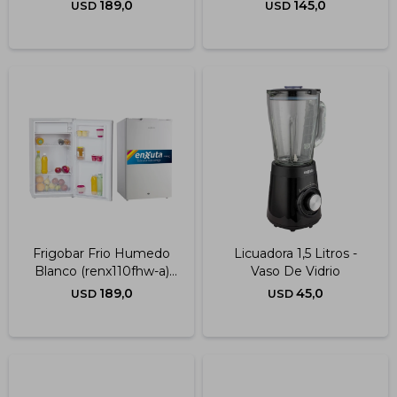
189,0
145,0
USD
USD
Frigobar Frio Humedo
Licuadora 1,5 Litros -
Blanco (renx110fhw-a)
Vaso De Vidrio
Blanco
189,0
45,0
USD
USD