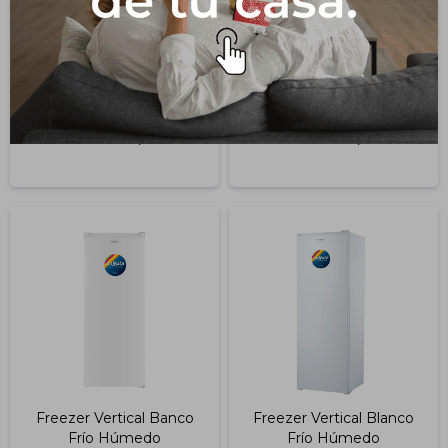
Cocina Electrica 4
Cocina Supergas 4
Discos (cenx5548w)
Hornallas Blanca Con
Termocupla 60x60 Cm
389,0
385,0
USD
USD
Freezer Vertical Banco
Freezer Vertical Blanco
Frío Húmedo
Frío Húmedo