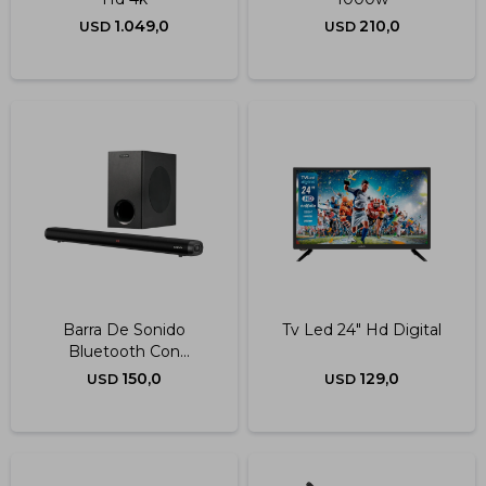
1.049,0
210,0
USD
USD
Barra De Sonido
Tv Led 24" Hd Digital
Bluetooth Con
Subwoofer
150,0
129,0
USD
USD