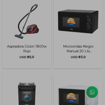
Aspiradora Ciclon 1800w
Microondas Negro
Rojo
Manual 20 Lts
Moenx0320mng
85,0
83,0
USD
USD