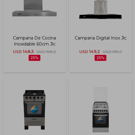
Campana De Cocina
Campana Digital Inox Jlc
Inoxidable 60cm Jlc
148,5
149,2
USD
USD
198,0
USD
USD
199,0
25
25