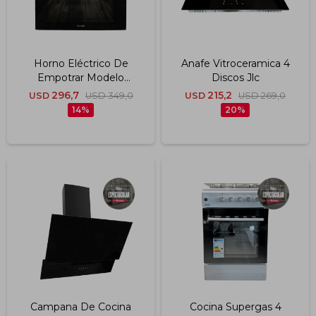
Impermeabilizantes
Techos
Horno Eléctrico De
Anafe Vitroceramica 4
Maderas
Empotrar Modelo
Discos Jlc
Optimum, Capacidad
296,7
215,2
USD
USD
349,0
USD
USD
269,0
88lts, Negro, 20
14
20
Programas Jlc
Campana De Cocina
Cocina Supergas 4