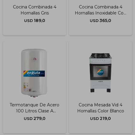
Cocina Combinada 4
Cocina Combinada 4
Hornallas Gris
Hornallas Inoxidable Con
Termocupla 50x60 Cm
189,0
365,0
USD
USD
Termotanque De Acero
Cocina Mesada Vid 4
100 Litros Clase A
Hornallas Color Blanco
Tenx2110
279,0
219,0
USD
USD