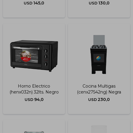
Negro
Blanc
145,0
130,0
USD
USD
Horno Electrico
Cocina Multigas
(henx032n) 32lts. Negro
(cenx27542ng) Negra
94,0
230,0
USD
USD