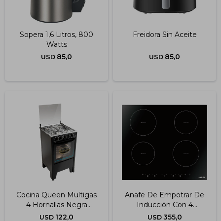
Sopera 1,6 Litros, 800
Freidora Sin Aceite
Watts
85,0
85,0
USD
USD
Cocina Queen Multigas
Anafe De Empotrar De
4 Hornallas Negra
Inducción Con 4
Queen
Hornallas
122,0
355,0
USD
USD