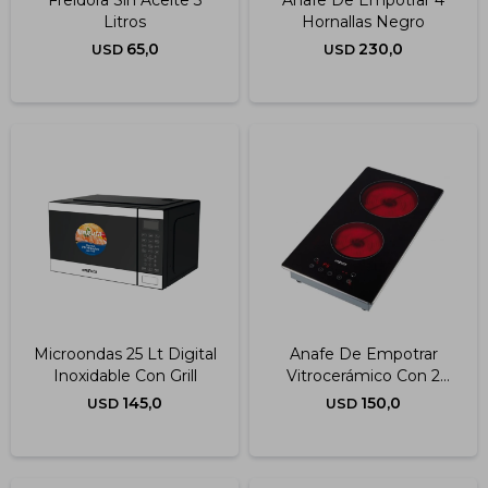
Freidora Sin Aceite 3
Anafe De Empotrar 4
Litros
Hornallas Negro
65,0
230,0
USD
USD
Microondas 25 Lt Digital
Anafe De Empotrar
Inoxidable Con Grill
Vitrocerámico Con 2
Hornallas
145,0
150,0
USD
USD