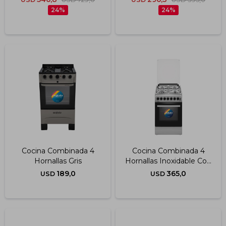
24
24
Cocina Combinada 4
Cocina Combinada 4
Hornallas Gris
Hornallas Inoxidable Con
Termocupla 50x60 Cm
189,0
365,0
USD
USD