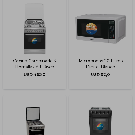
Cocina Combinada 3
Microondas 20 Litros
Hornallas Y 1 Disco
Digital Blanco
Eléctrico Inoxidable
465,0
92,0
USD
USD
60x60 Cm