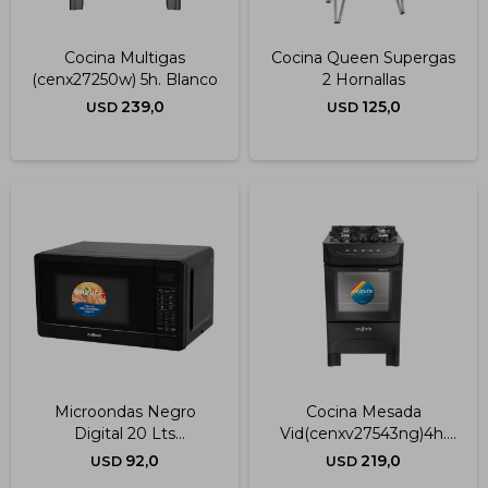
Cocina Multigas
Cocina Queen Supergas
(cenx27250w) 5h. Blanco
2 Hornallas
239,0
125,0
USD
USD
Microondas Negro
Cocina Mesada
Digital 20 Lts
Vid(cenxv27543ng)4h.
(moenx0320dng)
Negra
92,0
219,0
USD
USD