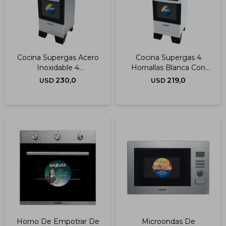
Cocina Supergas Acero
Cocina Supergas 4
Inoxidable 4
Hornallas Blanca Con
Quemadores
Termocupla Y Grill
230,0
219,0
USD
USD
Horno De Empotrar De
Microondas De