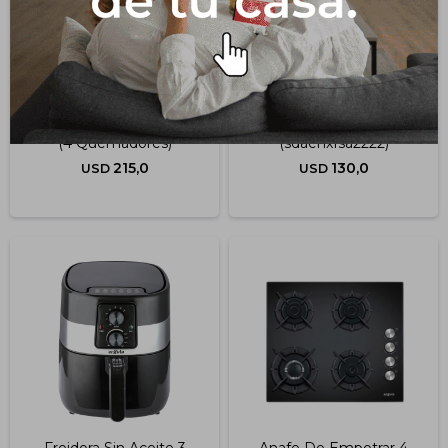
Anafe A Gas Gi 6004 X
Freidora Sin Aceite
(4 Quemadores)
(sdaenxfsa2222)
215,0
130,0
USD
USD