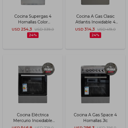
Cocina Supergas 4
Cocina A Gas Clasic
Hornallas Color
Atlantis Inoxidable 4
Inoxidable Jlc
Hornallas Jlc
254,3
314,3
USD
USD
339,0
USD
USD
419,0
24
24
Cocina Eléctrica
Cocina A Gas Space 4
Mercurio Inoxidable
Hornallas Jlc
C/vitrocerámica Jlc
546,8
296,3
USD
USD
729,0
USD
USD
395,0