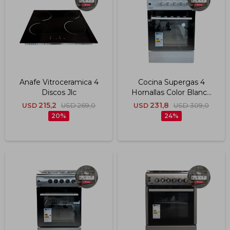
Impermeabilizantes
Techos
Maderas
Anafe Vitroceramica 4
Cocina Supergas 4
Discos Jlc
Hornallas Color Blanco
Jlc
215,2
231,8
USD
USD
269,0
USD
USD
309,0
20
24