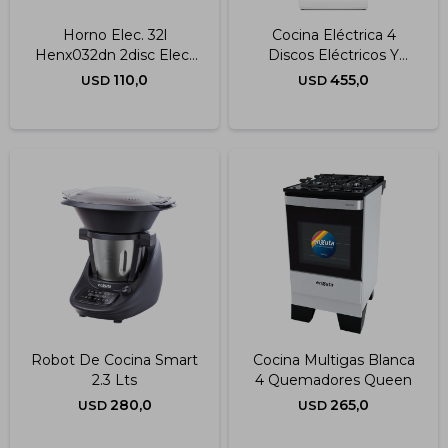
Horno Elec. 32l
Cocina Eléctrica 4
Henx032dn 2disc Elect
Discos Eléctricos Y
Ng
Convección Blanca
110,0
455,0
USD
USD
60x60 Cm
Robot De Cocina Smart
Cocina Multigas Blanca
2.3 Lts
4 Quemadores Queen
280,0
265,0
USD
USD