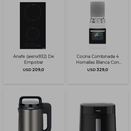
Anafe (aienx932) De
Cocina Combinada 4
Empotrar
Hornallas Blanca Con
Termocupla 50x60 Cm
209,0
329,0
USD
USD