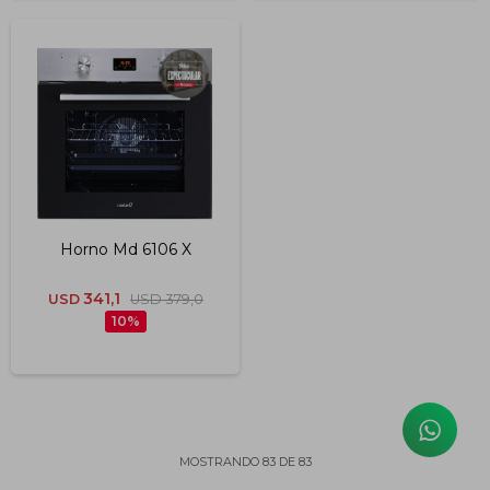
Horno Md 6106 X
341,1
USD
USD
379,0
10
MOSTRANDO
83
DE
83