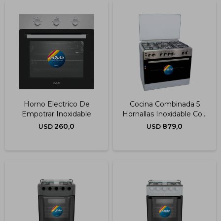
Horno Electrico De
Cocina Combinada 5
Empotrar Inoxidable
Hornallas Inoxidable Con
Convección
260,0
879,0
USD
USD