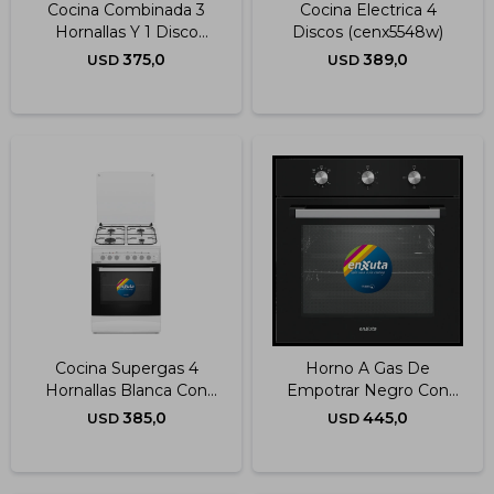
Cocina Combinada 3
Cocina Electrica 4
Hornallas Y 1 Disco
Discos (cenx5548w)
Eléctrico Acero
375,0
389,0
USD
USD
Inoxidable 50x60 Cm
Cocina Supergas 4
Horno A Gas De
Hornallas Blanca Con
Empotrar Negro Con
Termocupla 60x60 Cm
Convección
385,0
445,0
USD
USD