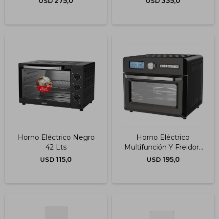
275,0
335,0
USD
USD
Horno Eléctrico Negro
Horno Eléctrico
42 Lts
Multifunción Y Freidora
Sin Aceite De 18 Litros
115,0
195,0
USD
USD