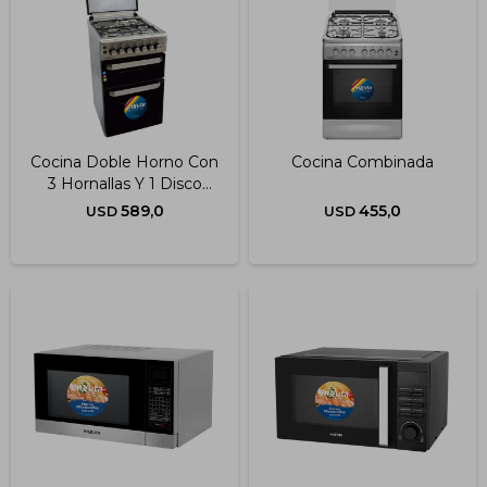
Cocina Doble Horno Con
Cocina Combinada
3 Hornallas Y 1 Disco
Eléctrico Inoxidable
589,0
455,0
USD
USD
50x60 Cm