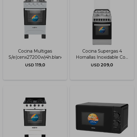
Cocina Multigas
Cocina Supergas 4
S/e(cenx27200w)4h.blanca
Hornallas Inoxidable Con
Termocupla 50x60 Cm -
119,0
209,0
USD
USD
China