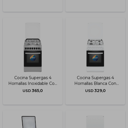
Cocina Supergas 4
Cocina Supergas 4
Hornallas Inoxidable Con
Hornallas Blanca Con
Termocupla 50x60 Cm
Termocupla 50x60 Cm
365,0
329,0
USD
USD