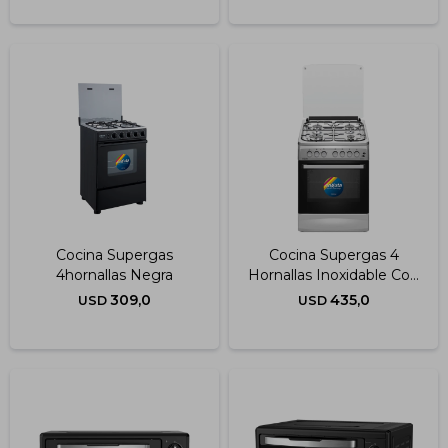
Cocina Supergas
Cocina Supergas 4
4hornallas Negra
Hornallas Inoxidable Con
Termocupla 60x60 Cm
309,0
435,0
USD
USD