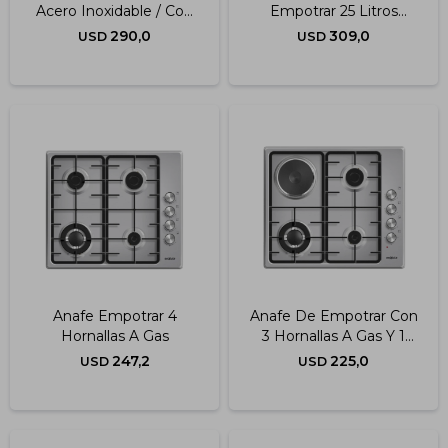
Acero Inoxidable / Con
Empotrar 25 Litros
Convección
Digital Inoxidable Con
290,0
309,0
USD
USD
Grill
Anafe Empotrar 4
Anafe De Empotrar Con
Hornallas A Gas
3 Hornallas A Gas Y 1
Disco Eléctrico
247,2
225,0
USD
USD
Inoxidable