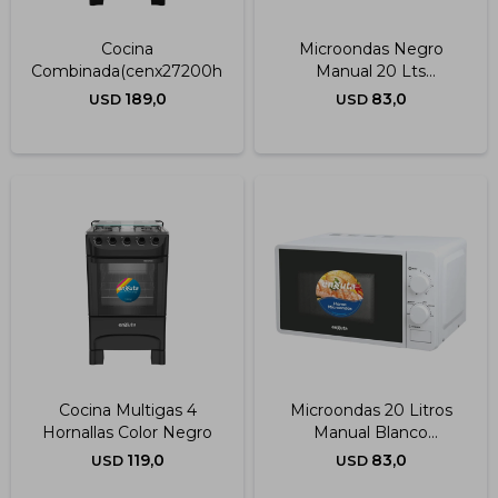
Cocina
Microondas Negro
Combinada(cenx27200hew)4h.blanco
Manual 20 Lts
Moenx0320mng
189,0
83,0
USD
USD
Cocina Multigas 4
Microondas 20 Litros
Hornallas Color Negro
Manual Blanco
(moenx0320m
119,0
83,0
USD
USD