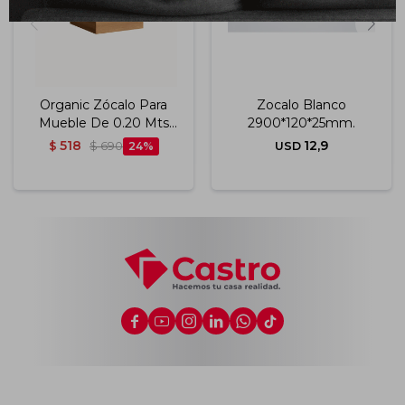
Organic Zócalo Para
Zocalo Blanco
Mueble De 0.20 Mts
2900*120*25mm.
Color Nature
518
12,9
$
$
690
24
USD





