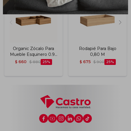
Organic Zócalo Para
Rodapié Para Bajo
Mueble Esquinero 0.93
0,80 M
M Color Nature
660
675
$
$
880
25
$
$
900
25





