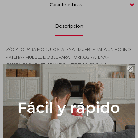
Características
Impermeabilizantes
Techos
Descripción
Maderas
ZÓCALO PARA MODULOS: ATENA - MUEBLE PARA UN HORNO
- ATENA - MUEBLE DOBLE PARA HORNOS - ATENA -
CRISTALERO / FÁCIL ARMADO/ MEDIDAS: 70 CM de largo x

48.8 cm de profundidad ALTO 14 CM
Productos que te pueden interesar