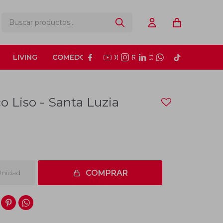
LIVING
COMEDOR
CONSTRUCCIÓN






o Liso - Santa Luzia
nidad
COMPRAR

