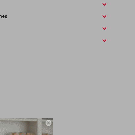
nes
