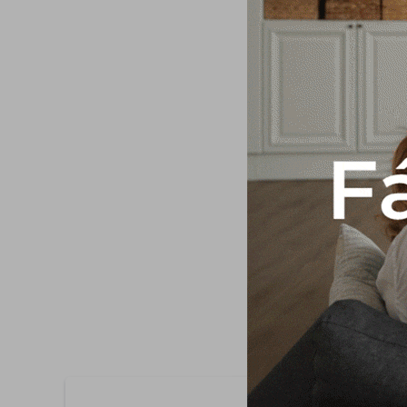
El zócalo 698 Essenc
poliestireno (EPS). 
utilizando aproximada
material puede ser r
termitas y es resist
Uso exclusivo para am