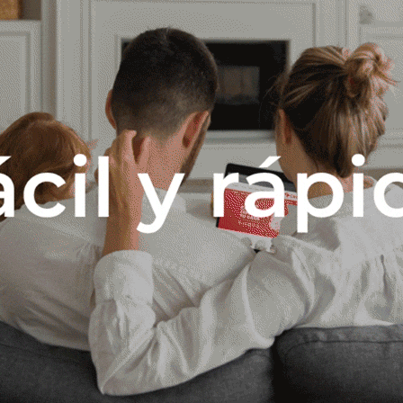
Descripción
e tiene 7 cm de altura y 10 mm de espesor, con acabado en color bla
Los perfiles son ecológicos y sustentables, provenientes del reciclad
mente 96% de materia prima reciclada en su composición. Al finalizar 
eciclado nuevamente. El zócalo no genera moho, no se pudre, es inm
ente al agua, pudiendo utilizarse en ambientes húmedos como cocinas,
bientes interiores. Barras de 2,40 metros lineales.
Productos que te pueden interesar