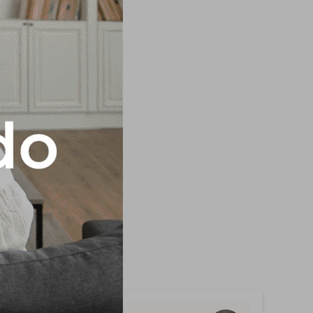
nco. Fabricado en
o del ISOPOR®,
su vida útil, el
une a plagas y
 baños y lavaderos.