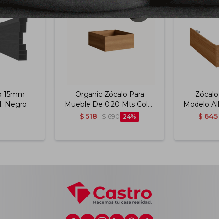
lo 15mm
Organic Zócalo Para
Zócalo
. Negro
Mueble De 0.20 Mts Color
Modelo Al
Nature
Jequ
518
645
$
$
690
24
$