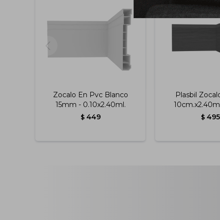
Zocalo En Pvc Blanco
Plasbil Zoca
15mm - 0.10x2.40ml.
10cm.x2.40ml
449
495
$
$