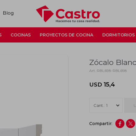
Blog
S
COCINAS
PROYECTOS DE COCINA
DORMITORIOS
Zócalo Blanc
RBL698-RBL698
15,4
USD
U
1

