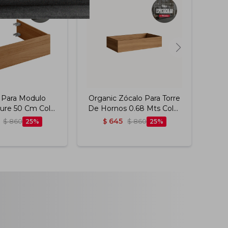
 Para Modulo
Organic Zócalo Para Torre
O
lure 50 Cm Color
De Hornos 0.68 Mts Color
Mue
itiba Fosco
Nature
645
$
860
25
$
$
860
25