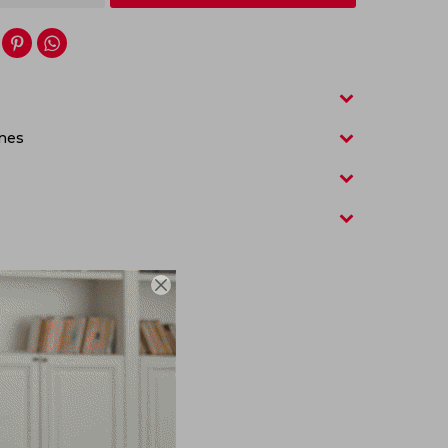


nes
