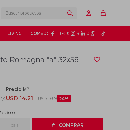
LIVING
COMEDOR
CONSTRUCCIÓN






to Romagna "a" 32x56
14.21
USD
7,4
18.9
USD
24
/ 8 Piezas
caja
COMPRAR