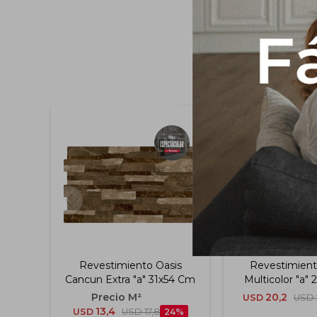
Revestimiento Oasis
Revestimient
Cancun Extra "a" 31x54 Cm
Multicolor "a"
20,2
USD
USD
13,4
USD
USD
17,8
24