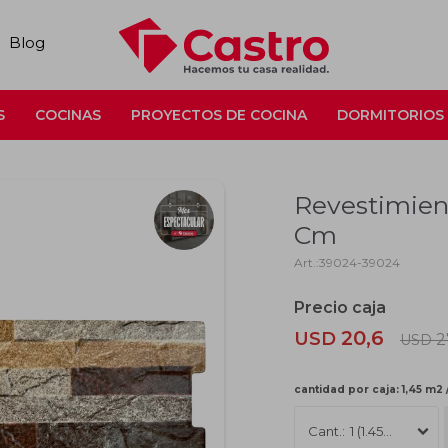
Blog
S
COCINAS
PROYECTOS DE COCINA
DORMITORIOS
Revestimien
Cm
39024-39024
20,6
USD
2
USD
cantidad por caja: 1,45 m2 
1 (1.45m2)