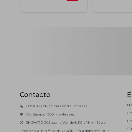
Contacto
E
No
0800 83 08 / Casa Central int 1050
Co
Av. Sayago 1385, Montevideo
Lo
SHOWROOM: Lun a Vier de 8:30 a 18 h - Sáb y
Sú
Dom de 9 a 18 h // EXPEDICIÓN: lun a dom de 9:00 a