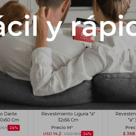
Productos que te pueden interesar
o Darite
Revestimiento Liguria "a"
Revestim
 20x50 Cm
32x56 Cm
"a"
26,9
24
14,2
368
USD
USD
18,9
24
$