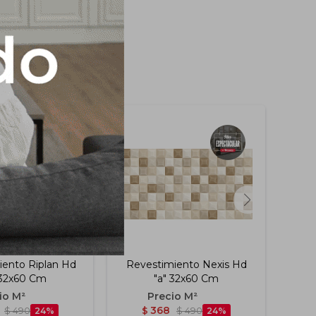
iento Riplan Hd
Revestimiento Nexis Hd
C
 32x60 Cm
"a" 32x60 Cm
Bian
368
$
490
24
$
$
490
24
US