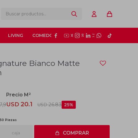
LIVING
COMEDOR
CONSTRUCCIÓN






gnature Bianco Matte
m
20.1
USD
7,9
26.83
USD
25
 50 Piezas
caja
COMPRAR