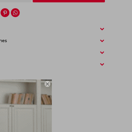


nes
