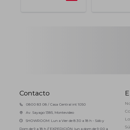
Contacto
E
No
0800 83 08 / Casa Central int 1050
Co
Av. Sayago 1385, Montevideo
Lo
SHOWROOM: Lun a Vier de 8:30 a 18 h - Sáb y
Sú
Dom de 9 a 18 h // EXPEDICIÓN: lun a dom de 9:00 a