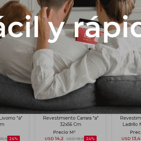
Productos que te pueden interesar
ivorno "a"
Revestimiento Carrara "a"
Revestim
Cm
32x56 Cm
Ladrillo
Extra 
14,2
13,4
18,9
24
USD
USD
18,9
24
USD