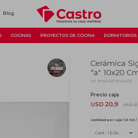
Blog
S
COCINAS
PROYECTOS DE COCINA
DORMITORIOS
Cerámica Si
"a" 10x20 C
8062425-8062425
20,9
USD
2
USD
cantidad por caja: 1,0 m2 /
1 (1.04m2)