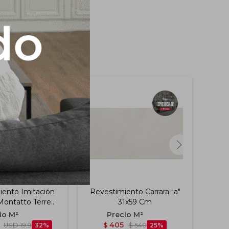
iento Imitación
Revestimiento Carrara "a"
Cerá
 Montatto Terre
31x59 Cm
"a" 31x54 Cm
405
USD
19,9
32
$
$
540
25