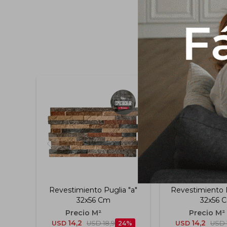
Revestimiento Puglia "a"
Revestimiento L
32x56 Cm
32x56 
14,2
14,2
USD
USD
18,9
24
USD
USD