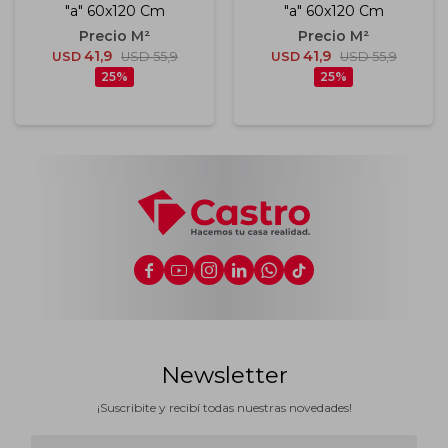
"a" 60x120 Cm
"a" 60x120 Cm
41,9
41,9
USD
USD
55,9
USD
USD
55,9
25
25






Newsletter
¡Suscribite y recibí todas nuestras novedades!