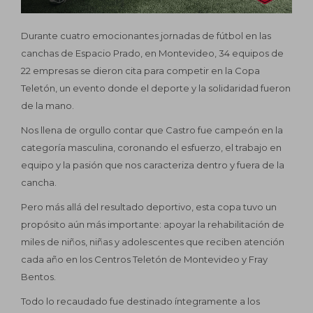
Loza sanitaria
Sombrillas y gazebos
Imagen y sonido
Durante cuatro emocionantes jornadas de fútbol en las
Accesorios para baño
Piscinas
Climatización
Lámparas
canchas de Espacio Prado, en Montevideo, 34 equipos de
Grifería para baño
Aleros
Lavado y secado
Cestos y organizadores
22 empresas se dieron cita para competir en la Copa
Teletón, un evento donde el deporte y la solidaridad fueron
Decks
Refrigeración
Percheros
Ropa de cama
de la mano.
Mobiliario de jardín
Cocción
Pisos
Nos llena de orgullo contar que Castro fue campeón en la
Extracción
Paredes
Cementos y complementos
categoría masculina, coronando el esfuerzo, el trabajo en
Pequeños de cocina
Accesorios de colocación
Adhesivos y pastinas
Cascos
equipo y la pasión que nos caracteriza dentro y fuera de la
cancha.
Pequeños del hogar
Piezas especiales
Construcción en seco
Mamelucos
Herramientas eléctricas
Pero más allá del resultado deportivo, esta copa tuvo un
Deshumificadores
Mosaicos
Pinturas
Guantes
Herramientas manuales
propósito aún más importante: apoyar la rehabilitación de
Materiales de construcción
Calzado
Insumos y accesorios
miles de niños, niñas y adolescentes que reciben atención
cada año en los Centros Teletón de Montevideo y Fray
Sanitaria
Antiparras
Electricidad
Bentos.
Aberturas
Todo lo recaudado fue destinado íntegramente a los
Aislantes