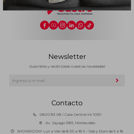
Impermeabilizantes
Techos






Maderas
Newsletter
¡Suscribite y recibí todas nuestras novedades!
Contacto
0800 83 08 / Casa Central int 1050
Av. Sayago 1385, Montevideo
SHOWROOM: Lun a Vier de 8:30 a 18 h - Sáb y Dom de 9 a 18