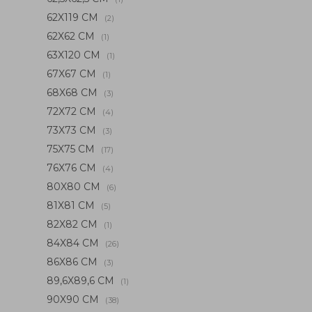
62X119 CM
(2)
62X62 CM
(1)
63X120 CM
(1)
67X67 CM
(1)
68X68 CM
(3)
72X72 CM
(4)
73X73 CM
(3)
75X75 CM
(17)
76X76 CM
(4)
80X80 CM
(6)
81X81 CM
(5)
82X82 CM
(1)
84X84 CM
(26)
86X86 CM
(3)
89,6X89,6 CM
(1)
90X90 CM
(38)