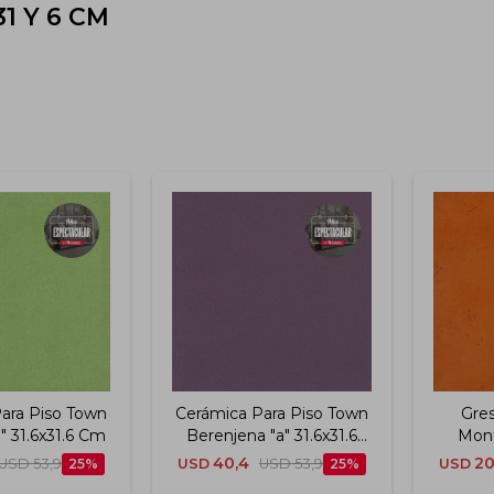
1 Y 6 CM
ara Piso Town
Cerámica Para Piso Town
Gres
" 31.6x31.6 Cm
Berenjena "a" 31.6x31.6
Mont
Cm
3
40,4
20
USD
53,9
25
USD
USD
53,9
25
USD