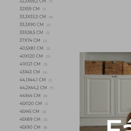
32,3X59,2 CM
(1)
32X59 CM
(1)
33,3X33,3 CM
(6)
33,3X90 CM
(2)
33X28,5 CM
(1)
37X74 CM
(2)
40,5X81 CM
(2)
40X120 CM
(11)
41X121 CM
(3)
43X43 CM
(4)
44,1X44,1 CM
(1)
44,2X44,2 CM
(7)
44X44 CM
(9)
45X120 CM
(1)
45X45 CM
(3)
45X89 CM
(3)
45X90 CM
(8)