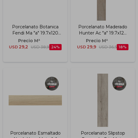
Porcelanato Botanica
Porcelanato Maderado
Fendi Ma "a" 19.7x120
Hunter Ac "a" 19.7x120
Cm
Cm
29,2
29,9
USD
USD
38,9
24
USD
USD
36,5
18
Porcelanato Esmaltado
Porcelanato Slipstop