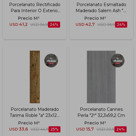
Porcelanato Rectificado
Porcelanato Esmaltado
Para Interior O Exterior
Maderado Salem Ash "a"
Bengala Dark "a" 23x120
30x150 Cm
Cm
41,2
42,7
USD
USD
54,9
24
USD
USD
56,9
24
Porcelanato Maderado
Porcelanato Cannes
Tarima Roble "a" 23x120
Perla "2ª" 32,3x59,2 Cm
Cm
33,6
15,7
USD
USD
44,9
25
USD
USD
20,9
24