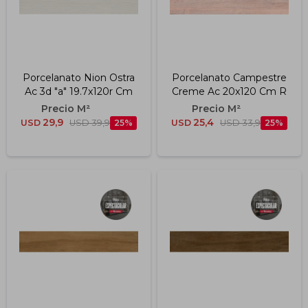
Porcelanato Nion Ostra
Porcelanato Campestre
Ac 3d "a" 19.7x120r Cm
Creme Ac 20x120 Cm R
29,9
25,4
USD
USD
39,9
25
USD
USD
33,9
25