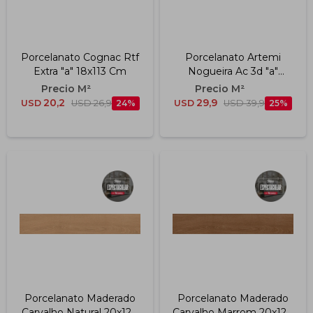
Porcelanato Cognac Rtf
Porcelanato Artemi
Extra "a" 18x113 Cm
Nogueira Ac 3d "a"
19.7x120r Cm
20,2
29,9
USD
USD
26,9
24
USD
USD
39,9
25
Porcelanato Maderado
Porcelanato Maderado
Carvalho Natural 20x120
Carvalho Marrom 20x120