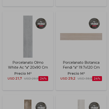
Porcelanato Olmo
Porcelanato Botanica
White Ac "a" 20x90 Cm
Fendi "a" 19.7x120 Cm
21,7
29,2
USD
USD
28,9
24
USD
USD
38,9
24