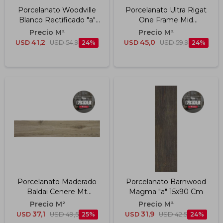
Porcelanato Woodville
Porcelanato Ultra Rigat
Blanco Rectificado "a"
One Frame Mid
30x150 Cm
Rectificado "a" 60x120
Cm
41,2
45,0
USD
USD
54,9
24
USD
USD
59,9
24
Porcelanato Maderado
Porcelanato Barnwood
Baldai Cenere Mt
Magma "a" 15x90 Cm
Rectificado "a" 23x120
Cm
37,1
31,9
USD
USD
49,5
25
USD
USD
42,5
24