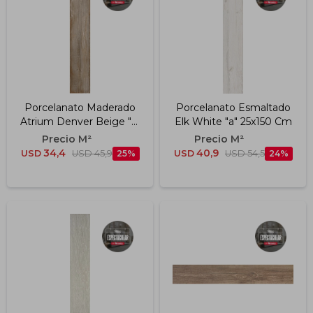
Porcelanato Maderado
Porcelanato Esmaltado
Atrium Denver Beige "a"
Elk White "a" 25x150 Cm
20x120 Cm
34,4
40,9
USD
USD
45,9
25
USD
USD
54,5
24