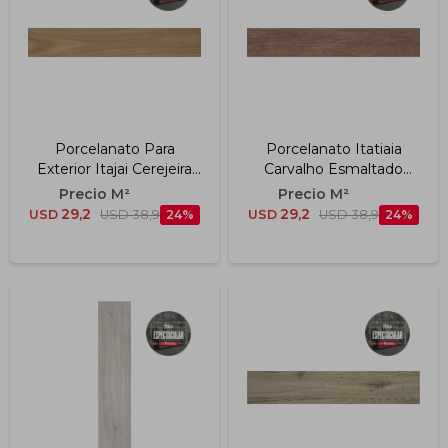
Porcelanato Para
Porcelanato Itatiaia
Exterior Itajai Cerejeira
Carvalho Esmaltado
Esmaltado "a" 19.7x120
Acetinado "a" 19.7x120
Cm
Cm
29,2
29,2
USD
USD
38,9
24
USD
USD
38,9
24