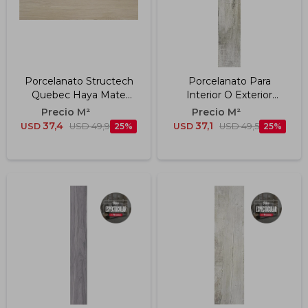
Porcelanato Structech
Porcelanato Para
Quebec Haya Mate
Interior O Exterior
Rectificado "a" 30x150
Mikeno Grey "a" 23x120
Cm
Cm
37,4
37,1
USD
USD
49,9
25
USD
USD
49,5
25