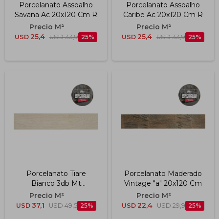
Porcelanato Assoalho
Porcelanato Assoalho
Savana Ac 20x120 Cm R
Caribe Ac 20x120 Cm R
25,4
25,4
USD
USD
33,9
25
USD
USD
33,9
25
Porcelanato Tiare
Porcelanato Maderado
Bianco 3db Mt
Vintage "a" 20x120 Cm
Rectificado "a" 23x120
Cm
37,1
22,4
USD
USD
49,5
25
USD
USD
29,9
25