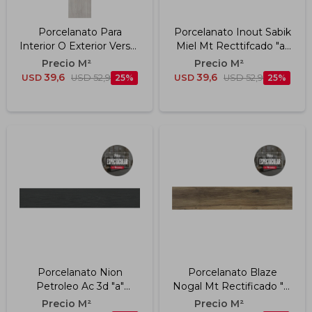
Porcelanato Para
Porcelanato Inout Sabik
Interior O Exterior Versat
Miel Mt Recttifcado "a"
Ash Rectificado "a"
23x120 Cm
23x120 Cm
39,6
39,6
USD
USD
52,9
25
USD
USD
52,9
25
Porcelanato Nion
Porcelanato Blaze
Petroleo Ac 3d "a"
Nogal Mt Rectificado "a"
19.7x120 Cm
23x120 Cm