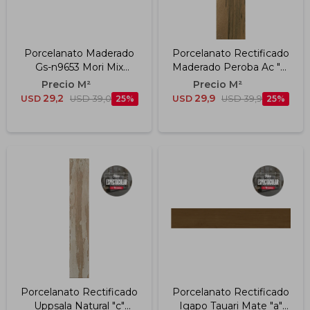
Porcelanato Maderado
Porcelanato Rectificado
Gs-n9653 Mori Mix
Maderado Peroba Ac "a"
20x120 Cm
19.7x120 Cm
29,2
29,9
USD
USD
39,0
25
USD
USD
39,9
25
Porcelanato Rectificado
Porcelanato Rectificado
Uppsala Natural "c"
Igapo Tauari Mate "a"