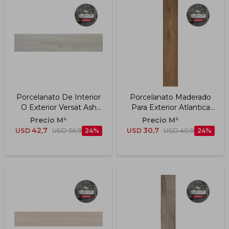
Porcelanato De Interior
Porcelanato Maderado
O Exterior Versat Ash
Para Exterior Atlantica
Rectificado "a" 30x150
Canela Ext "a" 19.7x120
Cm
Cm
42,7
30,7
USD
USD
56,9
24
USD
USD
40,9
24