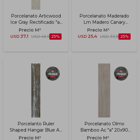
Porcelanato Articwood
Porcelanato Maderado
Ice Gray Rectificado "a"
Lm Madero Canary
23x120 Cm
Rectificado A" 20x120
Cm
37,1
25,4
USD
USD
49,5
25
USD
USD
33,9
25
Porcelanto Ruler
Porcelanato Olmo
Shaped Hangar Blue Ac
Bamboo Ac "a" 20x90
Rt "a" 20x120 Cm
Cm