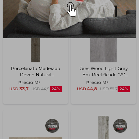
Porcelanato Maderado
Gres Wood Light Grey
Devon Natural
Box Rectificado "2ª"
Rectificado "a" 20x120
40.5x81 20mm
Cm
33,7
44,8
USD
USD
44,9
24
USD
USD
59,7
24