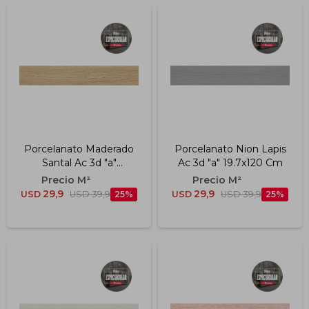
Porcelanato Maderado
Porcelanato Nion Lapis
Santal Ac 3d "a"
Ac 3d "a" 19.7x120 Cm
19.7x120r
29,9
29,9
USD
USD
39,9
25
USD
USD
39,9
25