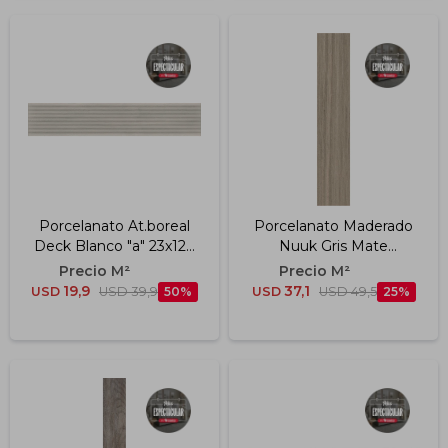
Porcelanato At.boreal
Porcelanato Maderado
Deck Blanco "a" 23x120
Nuuk Gris Mate
Cm
Rectificado "a" 23x120
Cm
19,9
37,1
USD
USD
39,9
50
USD
USD
49,5
25