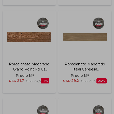
Porcelanato Maderado
Porcelanato Maderado
Grand Point Fd Us
Itajai Cerejeira
Canyon 1a Shaw "a"
Esmaltado Acetinado "a"
20x90 Cm
19.7x120 Cm
21,7
29,2
USD
USD
24,5
11
USD
USD
38,9
24