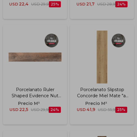
22,4
21,7
USD
USD
29,9
25
USD
USD
28,9
24
Porcelanato Ruler
Porcelanato Slipstop
Shaped Evidence Nut
Concorde Miel Mate "a"
Ac "a" 20x120 Cm
30x150 Cm
22,5
41,9
USD
USD
29,9
24
USD
USD
55,9
25