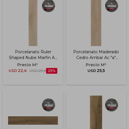
Impermeabilizantes
Techos
Maderas
Porcelanato Ruler
Porcelanato Maderado
Shaped Nube Marfin Ac
Cedro Ambar Ac "a"
Rt "a" 20x120 Cm
19x90 Cm
22,4
25,5
USD
USD
29,9
25
USD