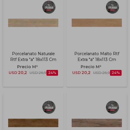
Porcelanato Naturale
Porcelanato Malto Rtf
Rtf Extra "a" 18x113 Cm
Extra "a" 18x113 Cm
20,2
20,2
USD
USD
26,9
24
USD
USD
26,9
24