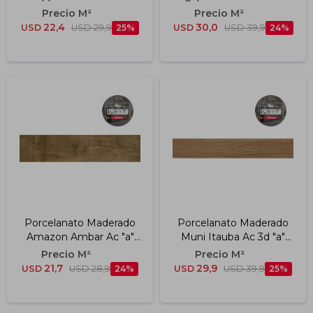
19,5x119,5 Cm
19.7x120 Cm
22,4
30,0
USD
USD
29,9
25
USD
USD
39,9
24
Porcelanato Maderado
Porcelanato Maderado
Amazon Ambar Ac "a"
Muni Itauba Ac 3d "a"
20x90 Cm
19.7x120 Cm
21,7
29,9
USD
USD
28,9
24
USD
USD
39,9
25