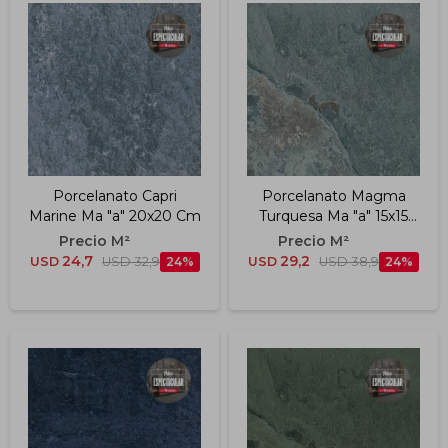
Porcelanato Capri
Porcelanato Magma
Marine Ma "a" 20x20 Cm
Turquesa Ma "a" 15x15
Cm
24,7
29,2
USD
USD
32,9
24
USD
USD
38,9
24