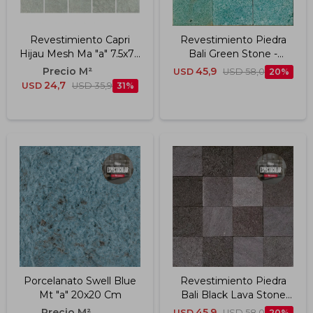
Revestimiento Capri
Revestimiento Piedra
Hijau Mesh Ma "a" 7.5x7.5
Bali Green Stone -
Cm
100x100x10 Mm
45,9
USD
USD
58,0
20
24,7
USD
USD
35,9
31
Porcelanato Swell Blue
Revestimiento Piedra
Mt "a" 20x20 Cm
Bali Black Lava Stone
100x100x10mm
45,9
USD
USD
58,0
20