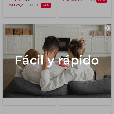
29,2
USD
USD
38,9
24

Porcelanato Rhombus
Porcelanato Capri Hijau
Blue "a" 26.5x51 Cm
Ma "a" 20x20 Cm
45,7
24,7
USD
USD
61,0
25
USD
USD
32,9
24