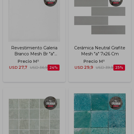
Impermeabilizantes
Techos
Maderas
Revestimiento Galeria
Cerámica Neutral Grafite
Branco Mesh Br "a"
Mesh "a" 7x26 Cm
7.5x7.5 Cm
27,7
29,9
USD
USD
36,9
24
USD
USD
39,9
25