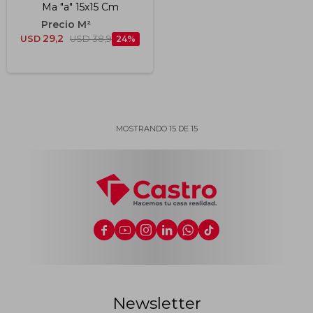
Ma "a" 15x15 Cm
29,2
USD
USD
38,9
24
MOSTRANDO
15
DE
15






Newsletter