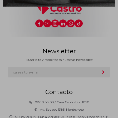
Impermeabilizantes
Techos






Maderas
Newsletter
¡Suscribite y recibí todas nuestras novedades!
Contacto
0800 83 08 / Casa Central int 1050
Av. Sayago 1385, Montevideo
SHOWROOM: Lun a Vier de 8:30 a 18 h - Sáb y Dom de 9 a 18