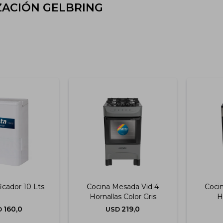
ZACIÓN GELBRING
cador 10 Lts
Cocina Mesada Vid 4
Coci
Hornallas Color Gris
H
160,0
219,0
D
USD