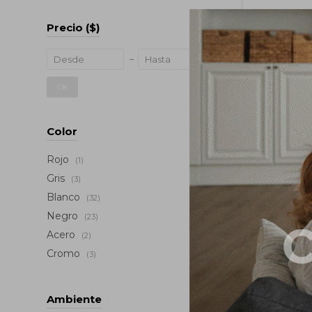
Precio
($)
OK
Color
Rojo
(1)
Gris
(3)
Termotan
Blanco
(32)
100 Lit
Negro
(23)
Te
US
Acero
(2)
Cromo
(3)
Ambiente