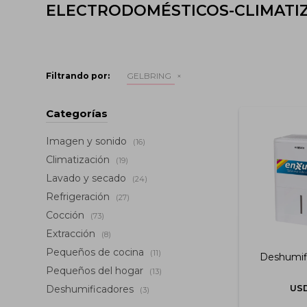
ELECTRODOMÉSTICOS-CLIMATI
Filtrando por:
GELBRING
Categorías
Imagen y sonido
(16)
Climatización
(19)
Lavado y secado
(24)
Refrigeración
(27)
Cocción
(73)
Extracción
(8)
Pequeños de cocina
(11)
Deshumifi
Pequeños del hogar
(13)
US
Deshumificadores
(3)