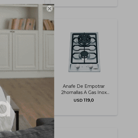

rropa C/frontal
Anafe De Empotrar
080s)8kg Enxuta
2hornallas A Gas Inox
Enxuta
349,0
119,0
USD
USD