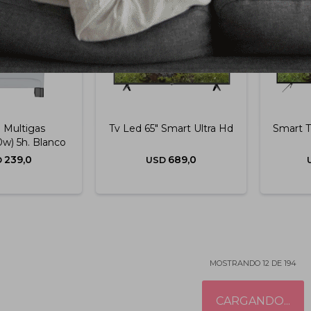
 Multigas
Tv Led 65" Smart Ultra Hd
Smart T
w) 5h. Blanco
239,0
689,0
D
USD
MOSTRANDO
12
DE
194