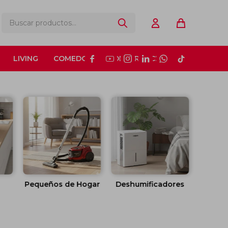
LIVING
COMEDOR
CONSTRUCCIÓN






Pequeños de Hogar
Deshumificadores