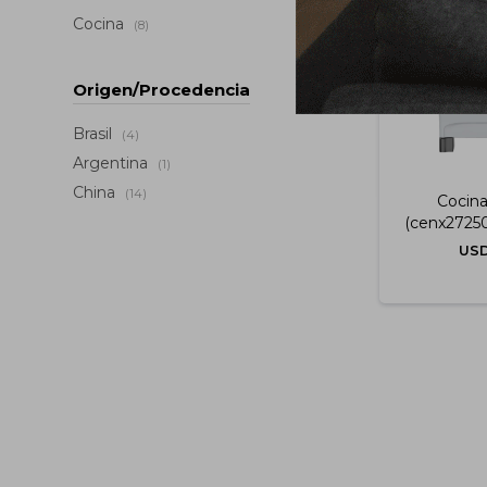
Cocina
(8)
Origen/Procedencia
Brasil
(4)
Argentina
(1)
China
(14)
Cocina
(cenx27250
US