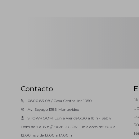
Contacto
E
No
0800 83 08 / Casa Central int 1050
Co
Av. Sayago 1385, Montevideo
Lo
SHOWROOM: Lun a Vier de 8:30 a 18 h - Sáb y
Sú
Dom de 9 a 18 h // EXPEDICIÓN: lun a dom de 9:00 a
Té
12:00 hs y de 13:00 a 17:00 h