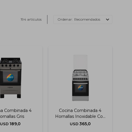
194 artículos
Recomendados
na Combinada 4
Cocina Combinada 4
ornallas Gris
Hornallas Inoxidable Con
Termocupla 50x60 Cm
189,0
365,0
USD
USD