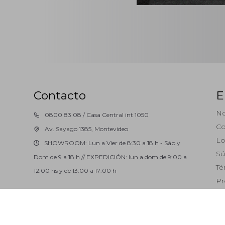
Contacto
E
No
0800 83 08 / Casa Central int 1050
Co
Av. Sayago 1385, Montevideo
Lo
SHOWROOM: Lun a Vier de 8:30 a 18 h - Sáb y
Sú
Dom de 9 a 18 h // EXPEDICIÓN: lun a dom de 9:00 a
Té
12:00 hs y de 13:00 a 17:00 h
Pr