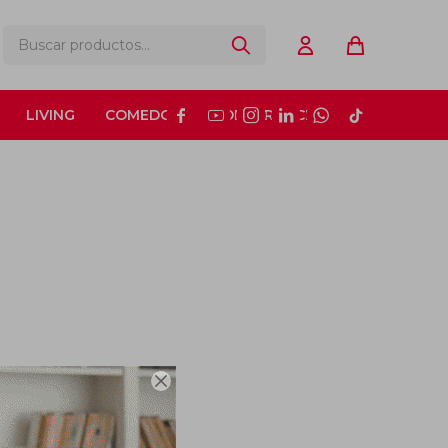
LIVING
COMEDOR
CONSTRUCCIÓN






