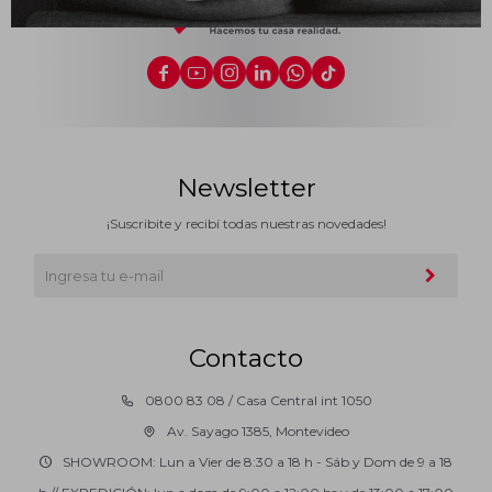
Impermeabilizantes






Techos
Maderas
Newsletter
¡Suscribite y recibí todas nuestras novedades!
Contacto
0800 83 08 / Casa Central int 1050
Av. Sayago 1385, Montevideo
SHOWROOM: Lun a Vier de 8:30 a 18 h - Sáb y Dom de 9 a 18