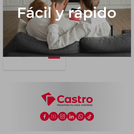
Impermeabilizantes
Techos
Maderas
Grifería De Mesada
Black
66,8
USD
USD
89,0
24





