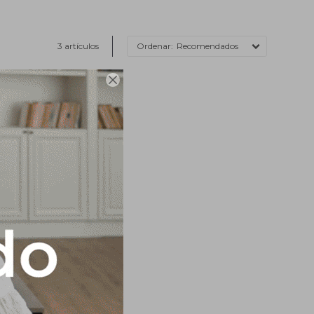
3 artículos
Recomendados

rero Inoxidable
dal New 5 Lts.
,8
USD
29,0
24