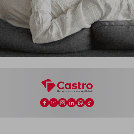





