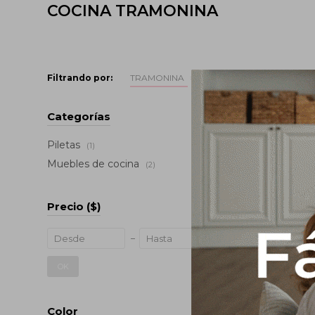
COCINA TRAMONINA
Filtrando por:
TRAMONINA
Categorías
Piletas
(1)
Muebles de cocina
(2)
Precio
($)
Dispensa
OK
Acero Ino
500 Ml 
43,5
USD
Color