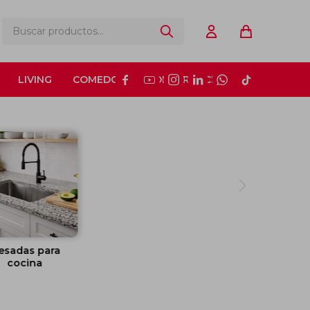
LIVING
COMEDOR
CONSTRUCCIÓN






esadas para
cocina