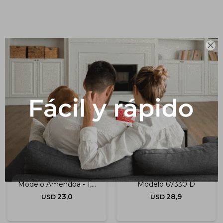
Impermeabilizantes
Techos
Productos que te pueden interesar

Maderas
Varilla De Reducción
Varilla De Transición
Modelo Amendoa - 1,8
Modelo 67330 D
Ml
23,0
28,9
USD
USD