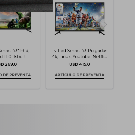
Smart 43" Fhd,
Tv Led Smart 43 Pulgadas
Tv L
d 11.0, Isbd-t
4k, Linux, Youtube, Netflix,
4k,
Bluetooth, Isbd-t
Vi
269,0
415,0
SD
USD
O DE PREVENTA
ARTÍCULO DE PREVENTA
AR