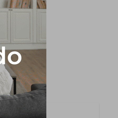
LTE FECHA DE
Wi-Fi incorporado
net HDMI x 3 USB 2.0
 de garantía Medidas
51,8 cm