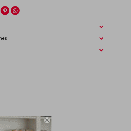


nes
