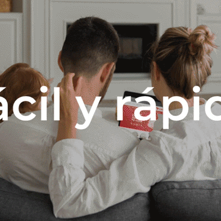
Descripción
ARA RETIRO INMEDIATO *CONFIRMAR STOCK DE PRODUCTO *CONSU
CAS: Resolución: 1.920 x 1.080 pixeles Sintonizador digital ISDB-T 
r descarga a Netflix, Youtube, Facebook, Twitter Navegador de inter
 Ram: 1 GB Flash: 8 Gb Sonido: 2 x 8 W Salida para auriculares Un año
 Pr.: 21,1 cm Al.: 56,1 cm Medidas sin patas: An.: 90,6 cm Pr.: 8,1 cm Al.: 
Productos que te pueden interesar