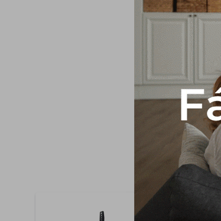
*NO DISPONIBLE P
ENTREGA CARACTERISTI
Android 11 Acceso po
x 2 Procesador A55*4
con Patas: An.: 90,6 cm