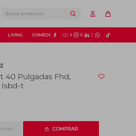
LIVING
COMEDOR
CONSTRUCCIÓN






TA
t 40 Pulgadas Fhd,
 Isbd-t
nidad
COMPRAR