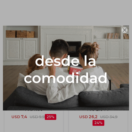
Impermeabilizantes
Techos
Productos que te pueden interesar
Maderas

Toallero De Aro Modelo
Accesorio Toallero De
Architec
Aro Lilo Fv
7,4
26,2
USD
USD
9,9
25
USD
USD
34,9
24