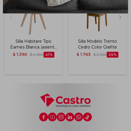
Silla Habitare Tipo
Silla Modelo Trento
Eames Blanca (asiento
Cedro Color Grafite
Acolchonado)
1.390
1.763
$
$
2.390
41
$
$
2.350
24





