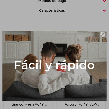
Medios de pago
Impermeabilizantes
Características
Techos
Maderas

Productos que te pueden interesar
Semigres Galeria
Semigres Nero
Branco Mesh Ac "a"
Portoro Pol "a" 75x75