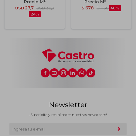
7.5x7.5 Cm
Cm
27,7
678
USD
USD
36,9
$
$
1.130
40
24






Newsletter
¡Suscribite y recibí todas nuestras novedades!