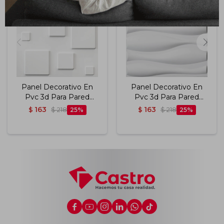
Panel Decorativo En
Panel Decorativo En
Pvc 3d Para Pared
Pvc 3d Para Pared
Modelo D071 50x50
Modelo D026 50x50
163
163
$
$
218
25
$
$
218
25
Cm Blanco Mate
Cm Blanco Mate





