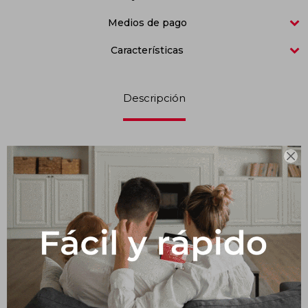
Medios de pago
Impermeabilizantes
Techos
Características
Maderas
Descripción
Material: Poliuretano UV -Resistente a los rayos UV -Durabilidad

en exteriores -Livianos y de fácil colocación
Productos que te pueden interesar