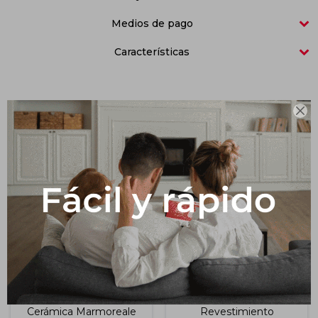
Medios de pago
Impermeabilizantes
Techos
Características
Maderas

Productos que te pueden interesar
Cerámica Marmoreale
Revestimiento