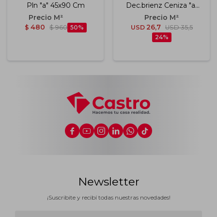
Pln "a" 45x90 Cm
Dec.brienz Ceniza "a"
20x60 Cm
480
26,7
$
$
960
50
USD
USD
35,5
24






Newsletter
¡Suscribite y recibí todas nuestras novedades!