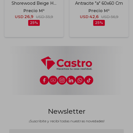
Shorewood Beige Hd
Antracite "a" 60x60 Cm
"a" 16x100.7 Cm
26,9
42,6
USD
USD
35,9
USD
USD
56,9
25
25






Newsletter
¡Suscribite y recibí todas nuestras novedades!