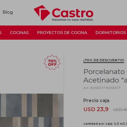
Blog
S
COCINAS
PROYECTOS DE COCINA
DORMITORIOS
¡70% DE DESCUENTO!
Porcelanato
Acetinado "
8056727-8056727
23,9
USD
4
USD
cantidad por caja: 2,0 m2 