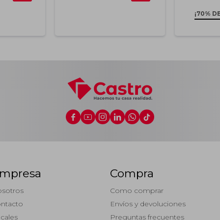
¡70% D






mpresa
Compra
sotros
Como comprar
ntacto
Envíos y devoluciones
cales
Preguntas frecuentes