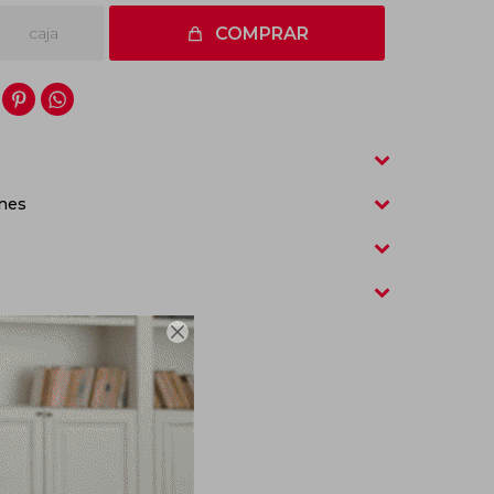
caja
COMPRAR


nes
