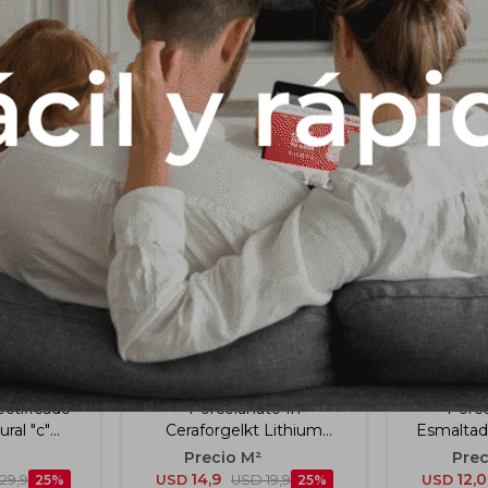
Productos que te pueden interesar
ctificado
Porcelanato In
Porce
ral "c"
Ceraforgelkt Lithium
Esmaltad
5 Cm
4500-0281-2 29.8x60 Cm
50
14,9
12,0
29,9
25
USD
USD
19,9
25
USD