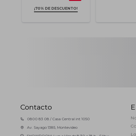
¡70% DE DESCUENTO!
Contacto
E
No
0800 83 08 / Casa Central int 1050
Co
Av. Sayago 1385, Montevideo
Lo
SHOWROOM: Lun a Vier de 8:30 a 18 h - Sáb y