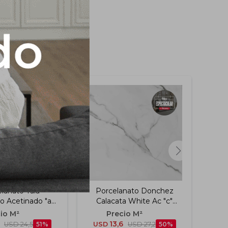
lanato Tala
Porcelanato Donchez
Por
o Acetinado "a"
Calacata White Ac "c"
A
x101 Cm
60x60 Cm
US
13,6
USD
24,5
51
USD
USD
27,2
50