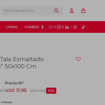
LIVING
COMEDOR
CONSTRUCCIÓN






 Tala Esmaltado
a" 50x100 Cm
11.95
USD
9,0
24.5
USD
51
/ 4 Piezas