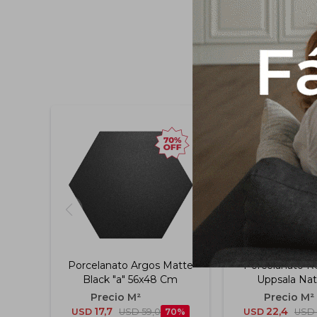
Porcelanato Argos Matte
Porcelanato Re
Black "a" 56x48 Cm
Uppsala Natu
19,5x119,
17,7
22,4
USD
USD
59,0
70
USD
USD