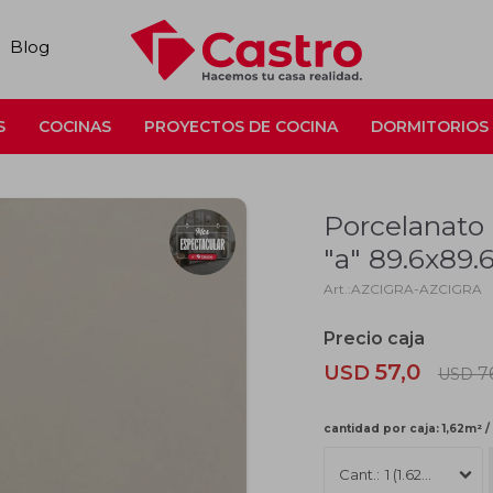
Blog
S
COCINAS
PROYECTOS DE COCINA
DORMITORIOS
Porcelanato 
"a" 89.6x89
AZCIGRA-AZCIGRA
57,0
USD
7
USD
cantidad por caja: 1,62m² /
1 (1.62m2)