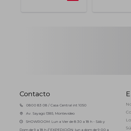
Contacto
E
No
0800 83 08 / Casa Central int 1050
Co
Av. Sayago 1385, Montevideo
Lo
SHOWROOM: Lun a Vier de 8:30 a 18 h - Sáb y
Sú
Dom de 9 a 18 h // EXPEDICIÓN: lun a dom de 9:00 a