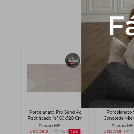
Porcelanato Pro Sand Ac
Porcelanato 
Rectificado "a" 60x120 Cm
Concorde Miel
30x150
26,2
41,9
USD
USD
34,9
24
USD
USD