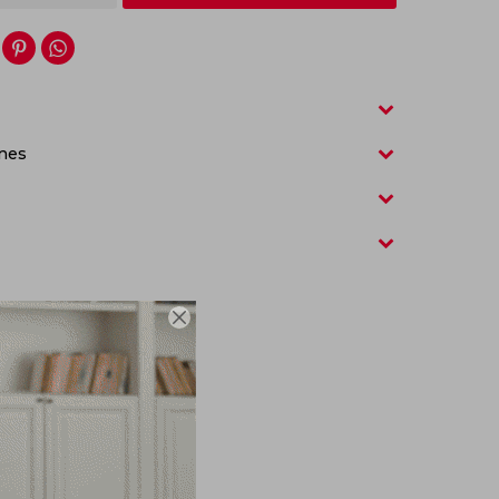


nes
