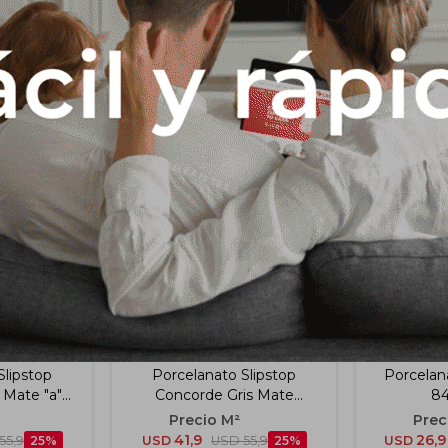
Productos que te pueden interesar
Slipstop
Porcelanato Slipstop
Porcelana
 Mate "a"
Concorde Gris Mate
8
 Cm
"a"30x150 Cm
41,9
26,9
55,9
25
USD
USD
55,9
25
USD