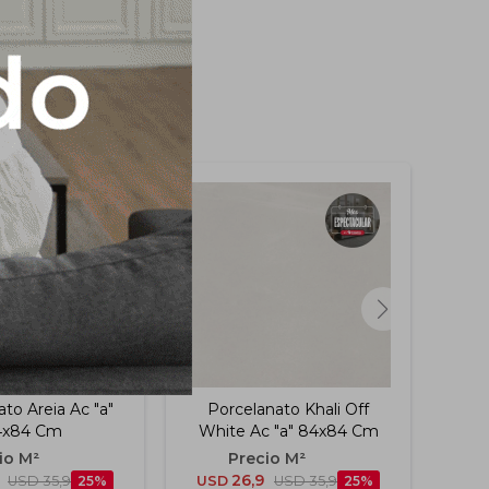
to Areia Ac "a"
Porcelanato Khali Off
Por
4x84 Cm
White Ac "a" 84x84 Cm
26,9
USD
35,9
25
USD
USD
35,9
25
US