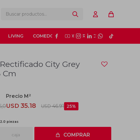
LIVING
COMEDOR
CONSTRUCCIÓN






Rectificado City Grey
.6 Cm
35.18
USD
6,0
46.91
USD
25
 2.0 piezas
caja
COMPRAR