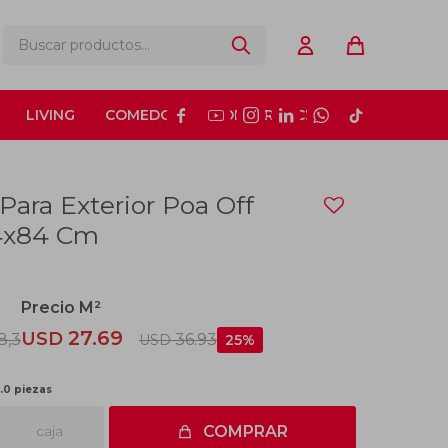
LIVING
COMEDOR
CONSTRUCCIÓN






Para Exterior Poa Off
84x84 Cm
27.69
USD
8,3
36.93
USD
25
3.0 piezas
caja
COMPRAR