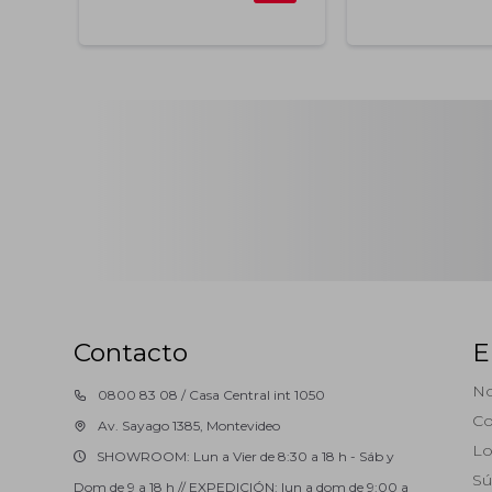
Contacto
E
No
0800 83 08 / Casa Central int 1050
Co
Av. Sayago 1385, Montevideo
Lo
SHOWROOM: Lun a Vier de 8:30 a 18 h - Sáb y
Sú
Dom de 9 a 18 h // EXPEDICIÓN: lun a dom de 9:00 a