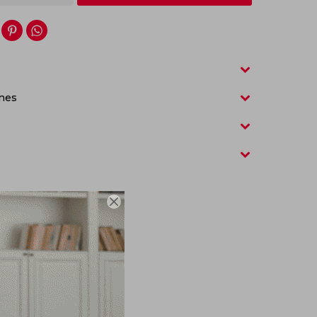


nes
