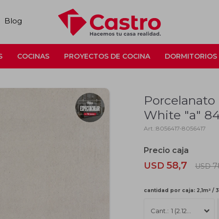
Blog
S
COCINAS
PROYECTOS DE COCINA
DORMITORIOS
Porcelanato 
White "a" 
8056417-8056417
58,7
USD
7
USD
cantidad por caja: 2,1m² / 
1 (2.12m2)