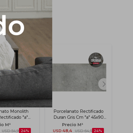
nato Monolith
Porcelanato Rectificado
P
ectificado "a"
Duran Gris Cm "a" 45x90
An
x120 Cm
Cm
48,4
USD
54,9
24
USD
USD
64,5
24
US