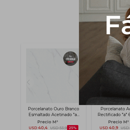
Porcelanato Ouro Branco
Porcelanato Ac
Esmaltado Acetinado "a"
Rectificado "a"
120x120 Cm
40,4
40,9
USD
USD
53,9
25
USD
USD