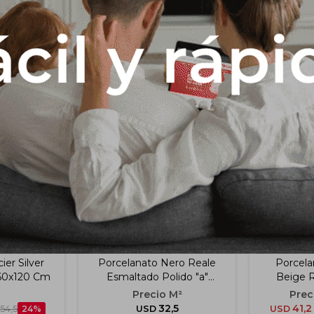
Productos que te pueden interesar
ier Silver
Porcelanato Nero Reale
Porcela
 60x120 Cm
Esmaltado Polido "a"
Beige R
60x60 Cm
60
32,5
41,2
54,5
24
USD
USD