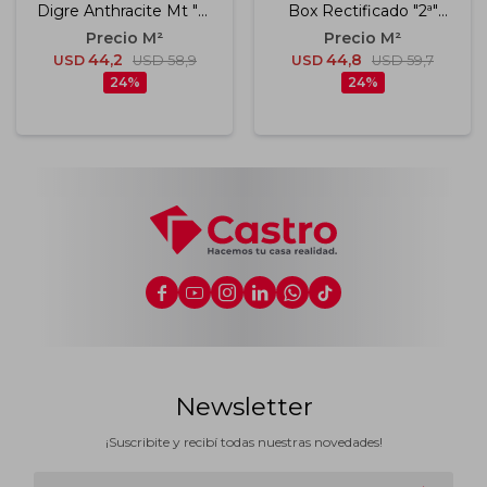
Digre Anthracite Mt "a"
Box Rectificado "2ª"
100x100 Cm
40.5x81 20mm
44,2
44,8
USD
USD
58,9
USD
USD
59,7
24
24






Newsletter
¡Suscribite y recibí todas nuestras novedades!