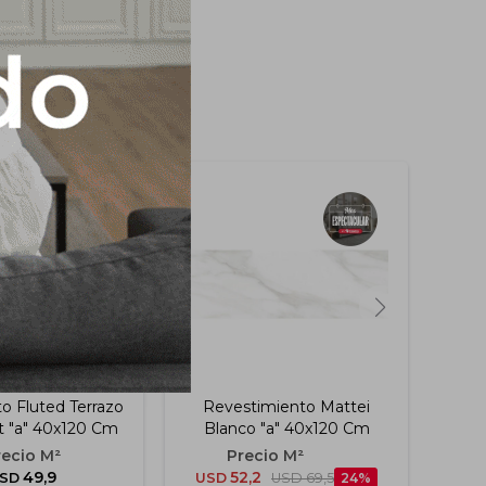
o Fluted Terrazo
Revestimiento Mattei
Re
t "a" 40x120 Cm
Blanco "a" 40x120 Cm
Bl
49,9
52,2
SD
USD
USD
69,5
24
US