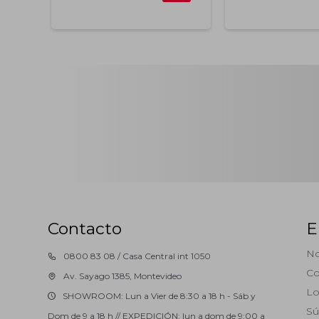
Contacto
E
No
0800 83 08 / Casa Central int 1050
Co
Av. Sayago 1385, Montevideo
Lo
SHOWROOM: Lun a Vier de 8:30 a 18 h - Sáb y
Sú
Dom de 9 a 18 h // EXPEDICIÓN: lun a dom de 9:00 a