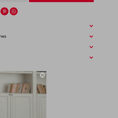


nes
