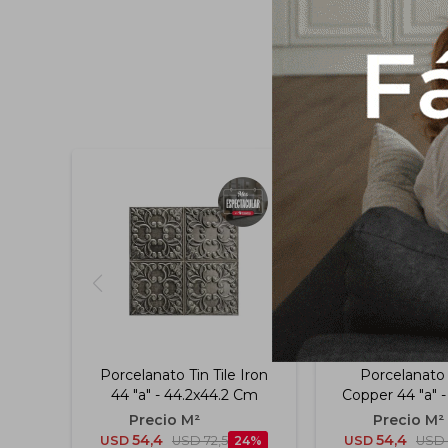
Porcelanato Tin Tile Iron
Porcelanato 
44 "a" - 44.2x44.2 Cm
Copper 44 "a" -
Cm
54,4
54,4
USD
USD
72,5
24
USD
USD