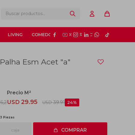
LIVING
COMEDOR
CONSTRUCCIÓN






 Palha Esm Acet "a"
29.95
USD
6,2
39.91
USD
24
 3 Piezas
caja
COMPRAR