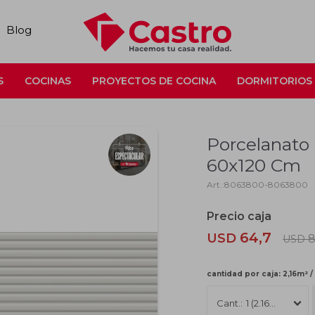
Blog
S
COCINAS
PROYECTOS DE COCINA
DORMITORIOS
Porcelanato
60x120 Cm
8063800-8063800
64,7
USD
8
USD
cantidad por caja: 2,16m² /
1 (2.16m2)