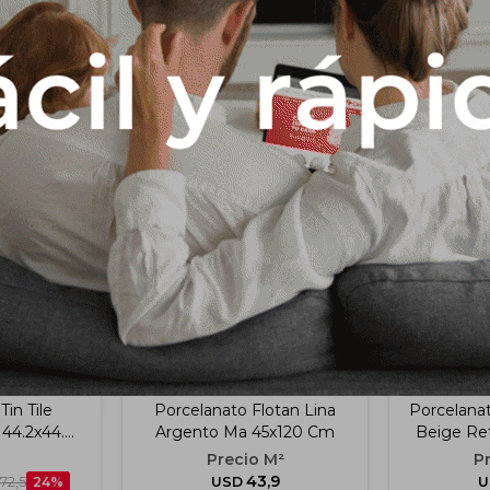
Productos que te pueden interesar
Tin Tile
Porcelanato Flotan Lina
Porcelanat
 44.2x44.2
Argento Ma 45x120 Cm
Beige Re
43,9
72,5
24
USD
U