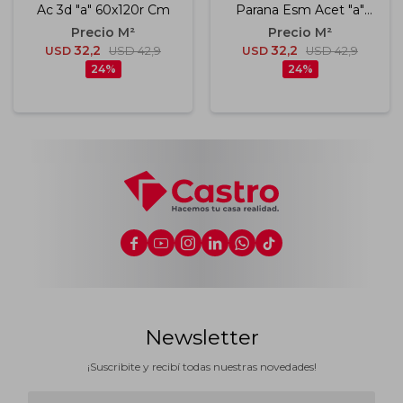
Ac 3d "a" 60x120r Cm
Parana Esm Acet "a"
60x120 Cm R
32,2
32,2
USD
USD
42,9
USD
USD
42,9
24
24






Newsletter
¡Suscribite y recibí todas nuestras novedades!