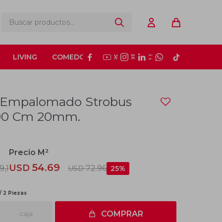
LIVING
COMEDOR
CONSTRUCCIÓN






 Empalomado Strobus
x90 Cm 20mm.
54.69
USD
9,1
72.96
USD
25
/ 2 Piezas
caja
COMPRAR