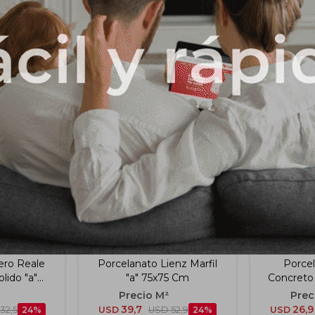
Productos que te pueden interesar
ero Reale
Porcelanato Lienz Marfil
Porce
lido "a"
"a" 75x75 Cm
Concreto 
Cm
39,7
26,9
32,5
24
USD
USD
52,9
24
USD