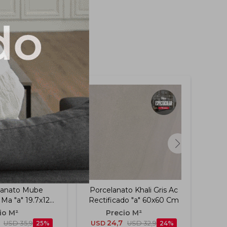
lanato Mube
Porcelanato Khali Gris Ac
Por
Ma "a" 19.7x120
Rectificado "a" 60x60 Cm
Ac 
Cm
24,7
USD
35,9
25
USD
USD
32,9
24
US