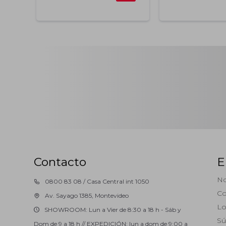
Contacto
E
No
0800 83 08 / Casa Central int 1050
Co
Av. Sayago 1385, Montevideo
Lo
SHOWROOM: Lun a Vier de 8:30 a 18 h - Sáb y
Sú
Dom de 9 a 18 h // EXPEDICIÓN: lun a dom de 9:00 a