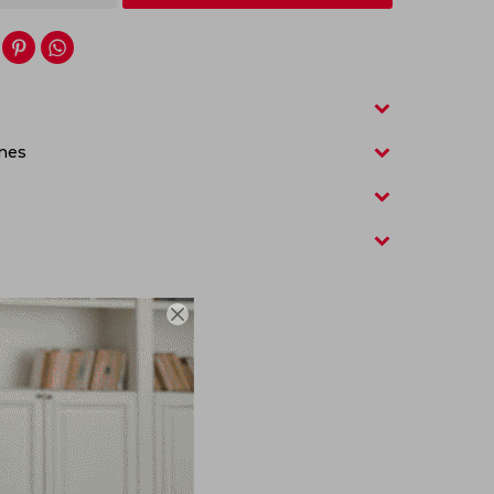


nes
