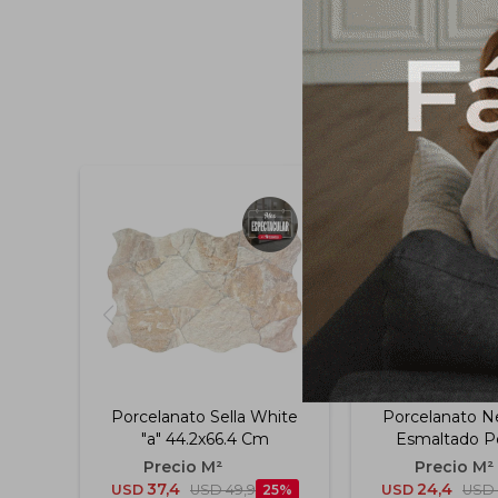
Porcelanato Sella White
Porcelanato N
"a" 44.2x66.4 Cm
Esmaltado Po
60x60 
37,4
24,4
USD
USD
49,9
25
USD
USD