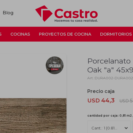
Blog
S
COCINAS
PROYECTOS DE COCINA
DORMITORIOS
Porcelanato
Oak "a" 45
DURA002-DURA002
44,3
USD
5
USD
cantidad por caja: 0,81 m2 
1 (0.81m2)