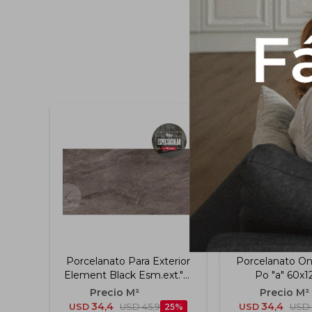
Porcelanato Para Exterior
Porcelanato Oni
Element Black Esm.ext."a"
Po "a" 60x
60x120 Cm
34,4
34,4
USD
USD
45,9
25
USD
USD