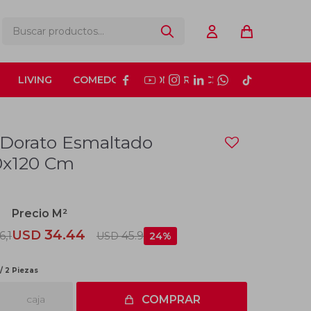
LIVING
COMEDOR
CONSTRUCCIÓN






 Dorato Esmaltado
60x120 Cm
34.44
USD
6,1
45.9
USD
24
/ 2 Piezas
caja
COMPRAR