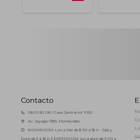
Contacto
E
No
0800 83 08 / Casa Central int 1050
Co
Av. Sayago 1385, Montevideo
Lo
SHOWROOM: Lun a Vier de 8:30 a 18 h - Sáb y
Sú
Dom de 9 a 18 h // EXPEDICIÓN: lun a dom de 9:00 a