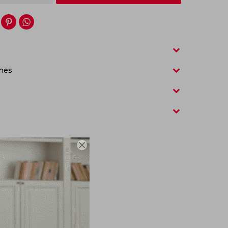


nes
