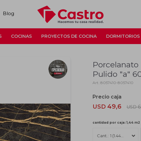
Blog
S
COCINAS
PROYECTOS DE COCINA
DORMITORIOS
Porcelanato
Pulido "a" 
8057410-8057410
49,6
USD
6
USD
cantidad por caja: 1,44 m2 
1 (1.44m2)