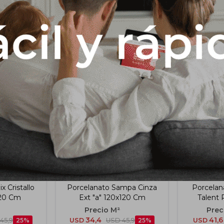
Productos que te pueden interesar
x Cristallo
Porcelanato Sampa Cinza
Porcelan
120 Cm
Ext "a" 120x120 Cm
Talent 
33
34,4
41,6
45,9
25
USD
USD
45,9
25
USD