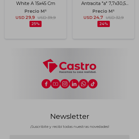
White A 15x45 Cm
Antracita "a" 7,7x30,5
Cm
29,9
24,7
USD
USD
39,9
USD
USD
32,9
25
24






Newsletter
¡Suscribite y recibí todas nuestras novedades!