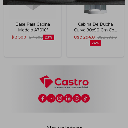
Base Para Cabina
Cabina De Ducha
Modelo A7016f
Curva 90x90 Cm Con
Base
3.500
294,8
$
$
4.600
23
USD
USD
393,0
24





