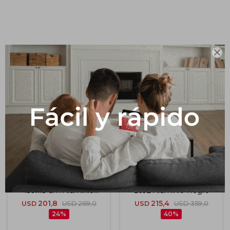
Impermeabilizantes
Techos
Productos que te pueden interesar
Maderas

Panel Ducha L691
Panel Ducha Modelo
150x15 Cm Aluminio
L692 Aluminio Negro
Negro
201,8
215,4
USD
USD
269,0
USD
USD
359,0
24
40