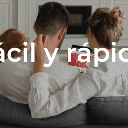
Descripción
 del producto MDP 15mm y 25mm -Tiene una tapa Si -Refinamiento M
rtado por el repisa: 5 kg -Numero de puertas 1 -Material y tipo de riele
 material del patas 13 cm -Numero de patas 2 -Sistema de montaje Torn
Productos que te pueden interesar