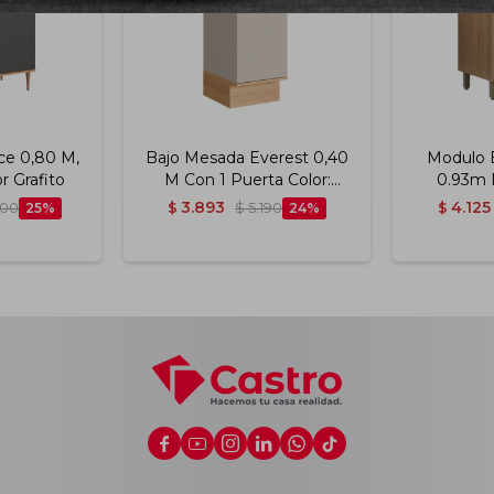
ce 0,80 M,
Bajo Mesada Everest 0,40
Modulo 
r Grafito
M Con 1 Puerta Color:
0.93m 
Carvalho/panna
3.893
4.125
800
25
$
$
5.190
24
$





