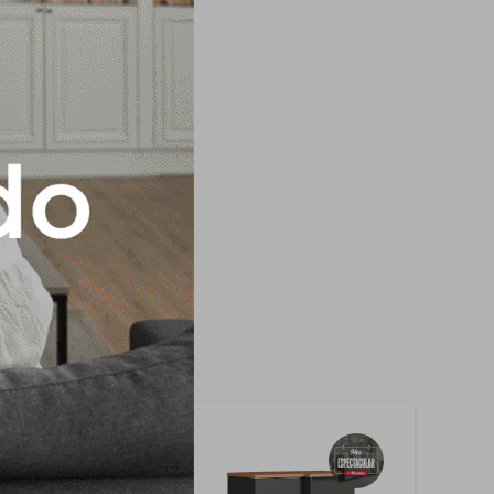
elamina -Número de
s: Metalica
illos, tarugos y