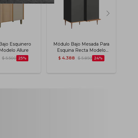
Bajo Esquinero
Módulo Bajo Mesada Para
Mód
Modelo Allure
Esquina Recta Modelo
Rec
Alice Color Grafito
4.388
$
5.500
25
$
$
5.850
24
$