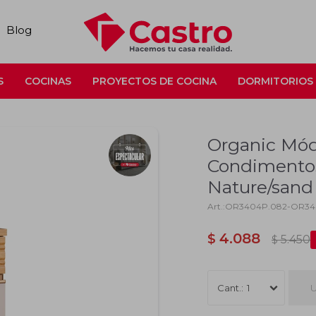
Blog
S
COCINAS
PROYECTOS DE COCINA
DORMITORIOS
Organic Mód
Condimentos
Nature/sand
OR3404P.082-OR34
4.088
$
5.450
$
U
1