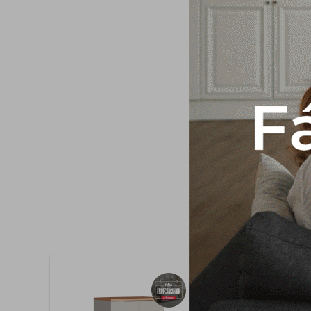
-Material y espesor
repisas: 2 -Peso sopo
telescopica -Altura y
minifix