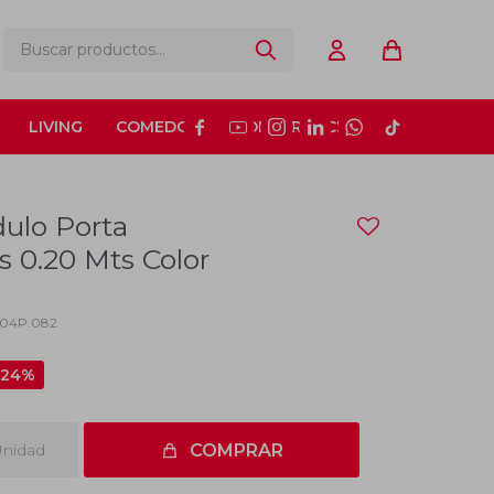
LIVING
COMEDOR
CONSTRUCCIÓN






ulo Porta
 0.20 Mts Color
04P.082
24
nidad
COMPRAR