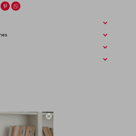


nes
